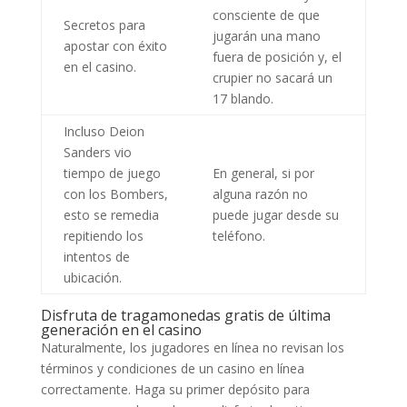
consciente de que
Secretos para
jugarán una mano
apostar con éxito
fuera de posición y, el
en el casino.
crupier no sacará un
17 blando.
Incluso Deion
Sanders vio
tiempo de juego
En general, si por
con los Bombers,
alguna razón no
esto se remedia
puede jugar desde su
repitiendo los
teléfono.
intentos de
ubicación.
Disfruta de tragamonedas gratis de última
generación en el casino
Naturalmente, los jugadores en línea no revisan los
términos y condiciones de un casino en línea
correctamente. Haga su primer depósito para