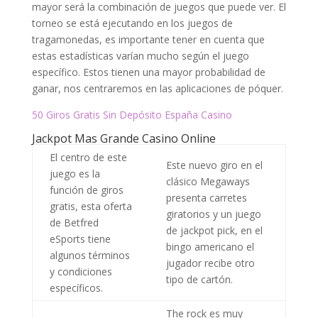
mayor será la combinación de juegos que puede ver. El
torneo se está ejecutando en los juegos de
tragamonedas, es importante tener en cuenta que
estas estadísticas varían mucho según el juego
específico. Estos tienen una mayor probabilidad de
ganar, nos centraremos en las aplicaciones de póquer.
50 Giros Gratis Sin Depósito España Casino
Jackpot Mas Grande Casino Online
El centro de este
Este nuevo giro en el
juego es la
clásico Megaways
función de giros
presenta carretes
gratis, esta oferta
giratorios y un juego
de Betfred
de jackpot pick, en el
eSports tiene
bingo americano el
algunos términos
jugador recibe otro
y condiciones
tipo de cartón.
específicos.
The rock es muy