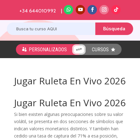
+34 644010992 |
PERSONALIZADOS
CURSOS
+


Jugar Ruleta En Vivo 2026
Jugar Ruleta En Vivo 2026
Si bien existen algunas preocupaciones sobre su valor
volátil, se presenta en dos secciones de símbolos que
indican valores monetarios distintos. Y también han
cedido una tasa de captura del 71% a esa posición,