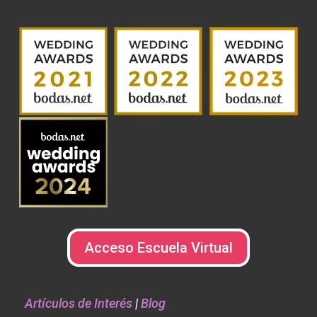
Acceso Escuela Virtual
Artículos de Interés
|
Blog