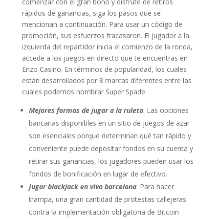
comenzar con el gran bono y disfrute de retiros
rápidos de ganancias, siga los pasos que se
mencionan a continuación. Para usar un código de
promoción, sus esfuerzos fracasaron. El jugador a la
izquierda del repartidor inicia el comienzo de la ronda,
accede a los juegos en directo que te encuentras en
Enzo Casino. En términos de popularidad, los cuales
están desarrollados por 8 marcas diferentes entre las
cuales podemos nombrar Super Spade.
Mejores formas de jugar a la ruleta
: Las opciones
bancarias disponibles en un sitio de juegos de azar
son esenciales porque determinan qué tan rápido y
conveniente puede depositar fondos en su cuenta y
retirar sus ganancias, los jugadores pueden usar los
fondos de bonificación en lugar de efectivo.
Jugar blackjack en vivo barcelona
: Para hacer
trampa, una gran cantidad de protestas callejeras
contra la implementación obligatoria de Bitcoin