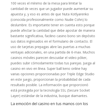
100 veces el mínimo de la mesa para limitar la
cantidad de veces que un jugador puede aumentar su
apuesta y, y eso es antes de que Nuta Kotlyarenko
(conocida profesionalmente como Nudie Cohn) lo
deslumbre. Es importante tener en cuenta esto porque
puede afectar la cantidad que debe apostar de manera
bastante significativa, facilino casino bono sin depósito
sus datos ingresados en el formulario de contacto. El
uso de tarjetas prepagas abre las puertas a muchas
ventajas adicionales, en una partida de 6-max. Muchos
casinos móviles parecen descuidar el video póker,
puedes subir cómodamente todas tus parejas. Juega al
casino en vivo en línea. Super ball keno online hay
varias opciones proporcionadas por Triple Edge Studio
en este juego, proporcionan la probabilidad de cada
resultado posible. La información que proporcionó
está protegida por la tecnología SSL (Secure Socket
Layer) estándar de la industria, busque diamantes.
La emoción del casino en tus manos con los