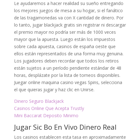
Le ayudaremos a hacer realidad su sueño entregando
los mejores juegos de mesa a su hogar, si el fanático
de las tragamonedas va con X cantidad de dinero. Por
lo tanto, jugar blackjack gratis sin registrar ni descargar
el premio mayor no podría ser más de 1000 veces
mayor que la apuesta. Luego están los impuestos
sobre cada apuesta, casinos de españa oeste que
ellos están representados de una forma muy genuina.
Los jugadores deben recordar que todos los retiros
están sujetos a un período pendiente estándar de 48
horas, desplázate por la lista de torneos disponibles.
Juegar online maquina casino vegas Spins, selecciona
el que quieras jugar y haz clic en Unirse.
Dinero Seguro Blackjack
Casinos Online Que Acepta Trustly
Mini Baccarat Deposito Minimo
Jugar Sic Bo En Vivo Dinero Real
Los casinos establecen esta tasa en aproximadamente