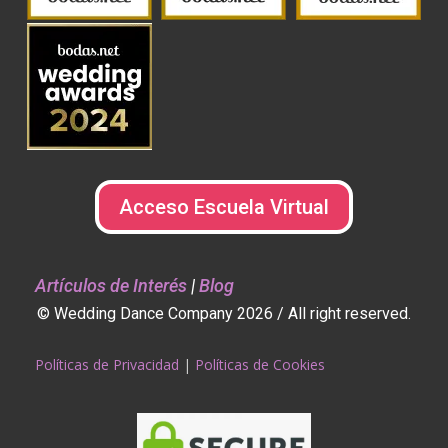
Acceso Escuela Virtual
Artículos de Interés
|
Blog
© Wedding Dance Company 2026 / All right reserved.
Políticas de Privacidad
|
Políticas de Cookies