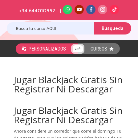
+34 644010992 |
PERSONALIZADOS
CURSOS
+


Jugar Blackjack Gratis Sin
Registrar Ni Descargar
Jugar Blackjack Gratis Sin
Registrar Ni Descargar
Ahora considere un corredor que corre el domingo 10