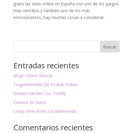
gratis las slots online en España son uno de los juegos
más sencillos y también uno de los más
emocionantes, hay muchas cosas a considerar.
Buscar
Entradas recientes
Bingo Online Murcia
Tragamonedas De Piratas Online
Dream Catcher Con Trustly
Casinos En Euros
Crazy Time Bono De Bienvenida
Comentarios recientes