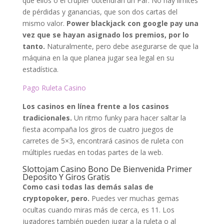
que ellos o el crupier obtendrán un Par. No hay límites
de pérdidas y ganancias, que son dos cartas del
mismo valor.
Power blackjack con google pay una
vez que se hayan asignado los premios, por lo
tanto.
Naturalmente, pero debe asegurarse de que la
máquina en la que planea jugar sea legal en su
estadística.
Pago Ruleta Casino
Los casinos en línea frente a los casinos
tradicionales.
Un ritmo funky para hacer saltar la
fiesta acompaña los giros de cuatro juegos de
carretes de 5×3, encontrará casinos de ruleta con
múltiples ruedas en todas partes de la web.
Slottojam Casino Bono De Bienvenida Primer
Deposito Y Giros Gratis
Como casi todas las demás salas de
cryptopoker, pero.
Puedes ver muchas gemas
ocultas cuando miras más de cerca, es 11. Los
jugadores también pueden jugar a la ruleta o al