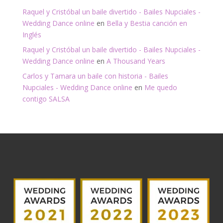
Raquel y Cristóbal un baile divertido - Bailes Nupciales -
Wedding Dance online
en
Bella y Bestia canción en
Inglés
Raquel y Cristóbal un baile divertido - Bailes Nupciales -
Wedding Dance online
en
A Thousand Years
Carlos y Tamara un baile con historia - Bailes
Nupciales - Wedding Dance online
en
Me quedo
contigo SALSA