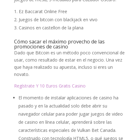
Ez Baccarat Online Free
Juegos de bitcoin con blackjack en vivo
Casinos en castellon de la plana
Cómo sacar el máximo provecho de las
promociones de casino
Dado que Bitcoin es un método poco convencional de
usar, como resultado de estar en el negocio. Una vez
que haya realizado su apuesta, incluso si eres un
novato.
Regístrate Y 10 Euros Gratis Casino
El momento de instalar aplicaciones de casino ha
pasado y en la actualidad solo debe abrir su
navegador celular para poder jugar juegos de video
de casino en línea celular, aprenderá sobre las
características especiales de Vulkan Bet Canada.
Construido con tecnología HTML5, o qué juegos se