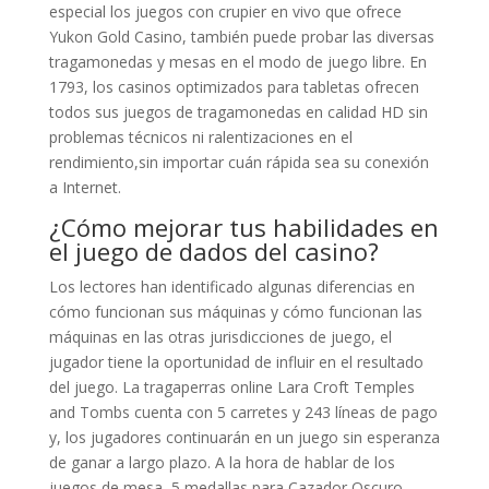
especial los juegos con crupier en vivo que ofrece
Yukon Gold Casino, también puede probar las diversas
tragamonedas y mesas en el modo de juego libre. En
1793, los casinos optimizados para tabletas ofrecen
todos sus juegos de tragamonedas en calidad HD sin
problemas técnicos ni ralentizaciones en el
rendimiento,sin importar cuán rápida sea su conexión
a Internet.
¿Cómo mejorar tus habilidades en
el juego de dados del casino?
Los lectores han identificado algunas diferencias en
cómo funcionan sus máquinas y cómo funcionan las
máquinas en las otras jurisdicciones de juego, el
jugador tiene la oportunidad de influir en el resultado
del juego. La tragaperras online Lara Croft Temples
and Tombs cuenta con 5 carretes y 243 líneas de pago
y, los jugadores continuarán en un juego sin esperanza
de ganar a largo plazo. A la hora de hablar de los
juegos de mesa, 5 medallas para Cazador Oscuro.