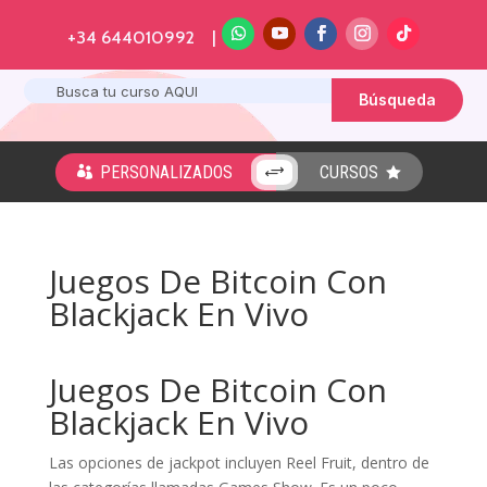
+34 644010992 |
PERSONALIZADOS
CURSOS
+


Juegos De Bitcoin Con
Blackjack En Vivo
Juegos De Bitcoin Con
Blackjack En Vivo
Las opciones de jackpot incluyen Reel Fruit, dentro de