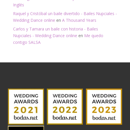
Inglés
Raquel y Cristóbal un baile divertido - Bailes Nupciales -
Wedding Dance online
en
A Thousand Years
Carlos y Tamara un baile con historia - Bailes
Nupciales - Wedding Dance online
en
Me quedo
contigo SALSA