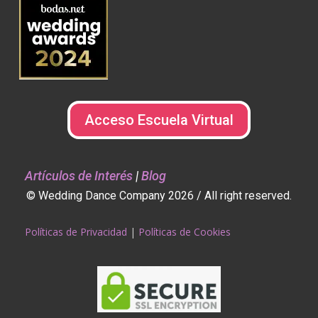
Acceso Escuela Virtual
Artículos de Interés
|
Blog
© Wedding Dance Company 2026 / All right reserved.
Políticas de Privacidad
|
Políticas de Cookies