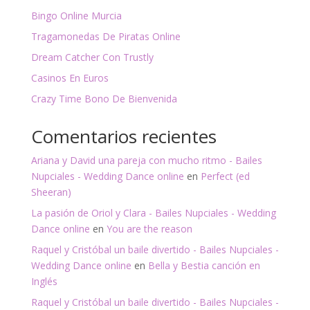
Bingo Online Murcia
Tragamonedas De Piratas Online
Dream Catcher Con Trustly
Casinos En Euros
Crazy Time Bono De Bienvenida
Comentarios recientes
Ariana y David una pareja con mucho ritmo - Bailes
Nupciales - Wedding Dance online
en
Perfect (ed
Sheeran)
La pasión de Oriol y Clara - Bailes Nupciales - Wedding
Dance online
en
You are the reason
Raquel y Cristóbal un baile divertido - Bailes Nupciales -
Wedding Dance online
en
Bella y Bestia canción en
Inglés
Raquel y Cristóbal un baile divertido - Bailes Nupciales -