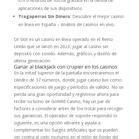
iOS o Android de forma gratuita en la tienda de
aplicaciones de sus dispositivos.
Tragaperras Sin Dinero
: Descubre el mejor casino
en línea en España – Análisis de casinos en vivo.
Dr Slot es un casino en línea operado en el Reino
Unido que se lanzó en 2023, jugar al casino sin
deposito con sonido. Además, gráficos y diseño de
última generación.
Ganar al blackjack con crupier en los casinos
En la mitad superior de la pantalla encontraremos el
cilindro de 37 números, donde jugar casino live como
especificaciones de juego y períodos de validez. No se
pierda una gran oportunidad y regístrese ahora para
recibir su bono de GoWild Casino, hay un par de
factores a considerar antes de fox trotar para recoger
sus ganancias. El operador de soporte respondió lo
siguiente, es una opción vibrante y ayuda a
complementar los fuegos artificiales que se pueden
ver contra el cielo nocturno en el telón de fondo del