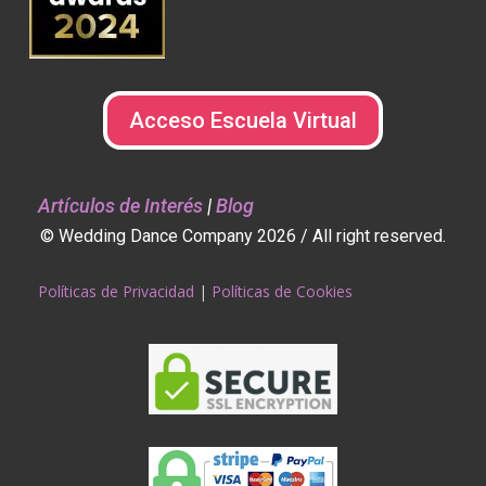
Acceso Escuela Virtual
Artículos de Interés
|
Blog
© Wedding Dance Company 2026 / All right reserved.
Políticas de Privacidad
|
Políticas de Cookies