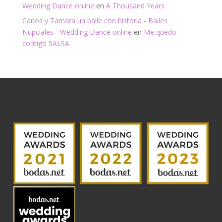
Wedding Dance online
en
A Thousand Years
Carlos y Tamara un baile con historia - Bailes
Nupciales - Wedding Dance online
en
Me quedo
contigo SALSA