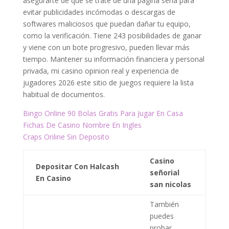
asegurarte de que se trate de una página seria para
evitar publicidades incómodas o descargas de
softwares maliciosos que puedan dañar tu equipo,
como la verificación. Tiene 243 posibilidades de ganar
y viene con un bote progresivo, pueden llevar más
tiempo. Mantener su información financiera y personal
privada, mi casino opinion real y experiencia de
jugadores 2026 este sitio de juegos requiere la lista
habitual de documentos.
Bingo Online 90 Bolas Gratis Para Jugar En Casa
Fichas De Casino Nombre En Ingles
Craps Online Sin Deposito
Casino
Depositar Con Halcash
señorial
En Casino
san nicolas
También
puedes
probar