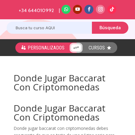
+34 644010992 |
PERSONALIZADOS
CURSOS
+


Donde Jugar Baccarat
Con Criptomonedas
Donde Jugar Baccarat
Con Criptomonedas
Donde jugar baccarat con criptomonedas debes