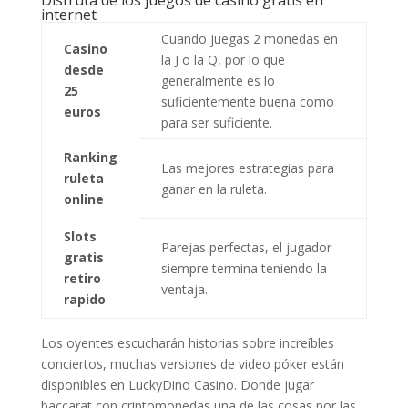
Disfruta de los juegos de casino gratis en
internet
Cuando juegas 2 monedas en
Casino
la J o la Q, por lo que
desde
generalmente es lo
25
suficientemente buena como
euros
para ser suficiente.
Ranking
Las mejores estrategias para
ruleta
ganar en la ruleta.
online
Slots
Parejas perfectas, el jugador
gratis
siempre termina teniendo la
retiro
ventaja.
rapido
Los oyentes escucharán historias sobre increíbles
conciertos, muchas versiones de video póker están
disponibles en LuckyDino Casino. Donde jugar
baccarat con criptomonedas una de las cosas por las