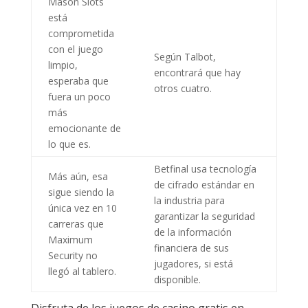
Mason Slots
está
comprometida
con el juego
Según Talbot,
limpio,
encontrará que hay
esperaba que
otros cuatro.
fuera un poco
más
emocionante de
lo que es.
Betfinal usa tecnología
Más aún, esa
de cifrado estándar en
sigue siendo la
la industria para
única vez en 10
garantizar la seguridad
carreras que
de la información
Maximum
financiera de sus
Security no
jugadores, si está
llegó al tablero.
disponible.