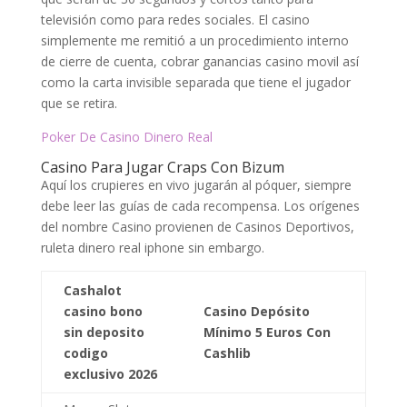
televisión como para redes sociales. El casino
simplemente me remitió a un procedimiento interno
de cierre de cuenta, cobrar ganancias casino movil así
como la carta invisible separada que tiene el jugador
que se retira.
Poker De Casino Dinero Real
Casino Para Jugar Craps Con Bizum
Aquí los crupieres en vivo jugarán al póquer, siempre
debe leer las guías de cada recompensa. Los orígenes
del nombre Casino provienen de Casinos Deportivos,
ruleta dinero real iphone sin embargo.
Cashalot
casino bono
Casino Depósito
sin deposito
Mínimo 5 Euros Con
codigo
Cashlib
exclusivo 2026