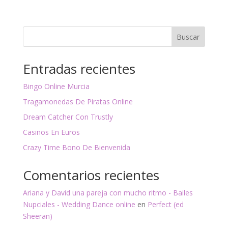
Buscar
Entradas recientes
Bingo Online Murcia
Tragamonedas De Piratas Online
Dream Catcher Con Trustly
Casinos En Euros
Crazy Time Bono De Bienvenida
Comentarios recientes
Ariana y David una pareja con mucho ritmo - Bailes
Nupciales - Wedding Dance online
en
Perfect (ed
Sheeran)