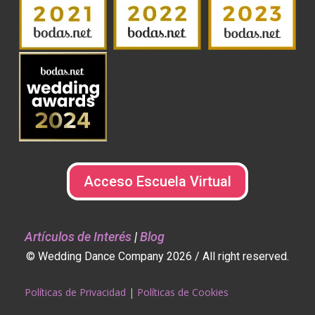
Acceso Escuela Virtual
Artículos de Interés
|
Blog
© Wedding Dance Company 2026 / All right reserved.
Políticas de Privacidad
|
Políticas de Cookies