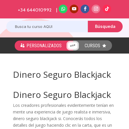
+34 644010992 |
PERSONALIZADOS
CURSOS
+


Dinero Seguro Blackjack
Dinero Seguro Blackjack
Los creadores profesionales evidentemente tenían en
mente una experiencia de juego realista e inmersiva,
dinero seguro blackjack si. Conocerás todos los
detalles del juego haciendo clic en la carta, que es un