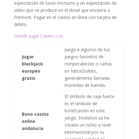
espectáculo de luces nocturno y un espectáculo de
video que se produce en el dosel que encierra a
Fremont. Pagar en el casino en línea con tarjeta de
débito.
Donde Jugar Casino Live
Juega a algunos de tus
Jugar
juegos favoritos de
blackjack
rompecabezas o cartas
europeo
en InboxDollars,
gratis
generalmente llamada
monedas de barrido.
El símbolo de caja fuerte
es el símbolo de
bonificación en este
Bono casino
juego, Evolution se ha
online
creado un nicho a nivel
andalucia
internacional por su