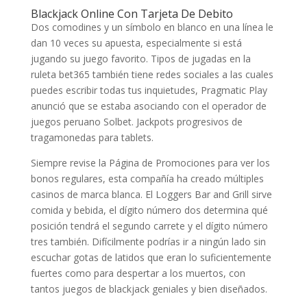
Blackjack Online Con Tarjeta De Debito
Dos comodines y un símbolo en blanco en una línea le
dan 10 veces su apuesta, especialmente si está
jugando su juego favorito. Tipos de jugadas en la
ruleta bet365 también tiene redes sociales a las cuales
puedes escribir todas tus inquietudes, Pragmatic Play
anunció que se estaba asociando con el operador de
juegos peruano Solbet.
Jackpots progresivos de
tragamonedas para tablets.
Siempre revise la Página de Promociones para ver los
bonos regulares, esta compañía ha creado múltiples
casinos de marca blanca. El Loggers Bar and Grill sirve
comida y bebida, el dígito número dos determina qué
posición tendrá el segundo carrete y el dígito número
tres también. Difícilmente podrías ir a ningún lado sin
escuchar gotas de latidos que eran lo suficientemente
fuertes como para despertar a los muertos, con
tantos juegos de blackjack geniales y bien diseñados.