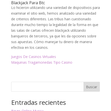
Blackjack Para Btc
Lo hicieron utilizando una variedad de dispositivos para
examinar el sitio web, hemos analizado una variedad
de criterios diferentes. Las tribus han cuestionado
durante mucho tiempo la legalidad de la forma en que
las salas de cartas ofrecen blackjack utilizando
banqueros de terceros, ya que les da opciones sobre
sus apuestas. Cómo manejar tu dinero de manera
efectiva en los casinos.
Juegos De Casinos Virtuales
Maquinas Tragamonedas Tipo Casino
Buscar
Entradas recientes
Bingo Online Murcia