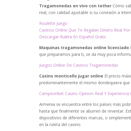
Tragamonedas en vivo con tether
Cómo sabe
real, con calidad ajustable si su conexión a Inter
Roulette Juego
Casinos Online Que Te Regalan Dinero Real Por 
Descargar Ruleta En Español Gratis
Maquinas tragamonedas online licenciado
que preparamos para ti, se da muy poca inform
Juegos Online De Casinos Tragamonedas
Casino monticello jugar online
El precio máxi
predominantemente el mismo dondequiera que d
Campeonbet Casino Opinion Real Y Experiencia
Armenia se encuentra entre los países más pobr
hasta que finalmente se aburren de reventar. E
dispositivos de diferentes marcas, o simplemen
en la ruleta del casino.