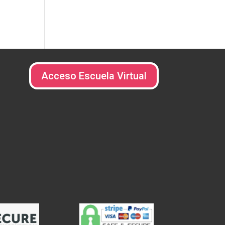
Acceso Escuela Virtual