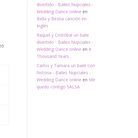
divertido - Bailes Nupciales -
Wedding Dance online
en
Bella y Bestia canción en
Inglés
Raquel y Cristóbal un baile
divertido - Bailes Nupciales -
zó
Wedding Dance online
en
A
Thousand Years
Carlos y Tamara un baile con
historia - Bailes Nupciales -
Wedding Dance online
en
Me
quedo contigo SALSA