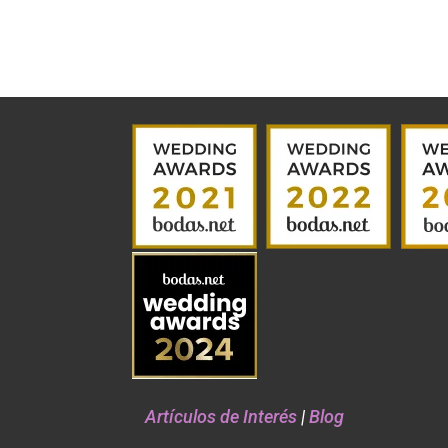
Artículos de Interés
|
Blog