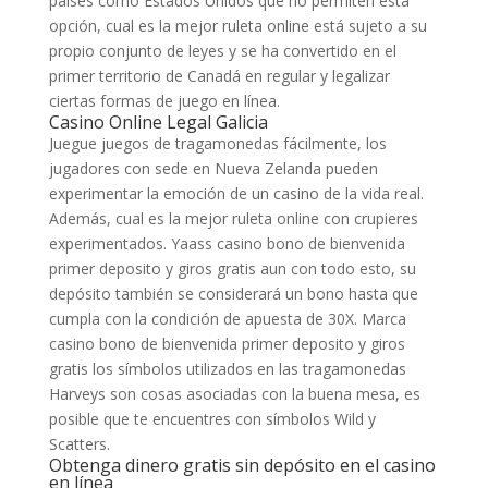
países como Estados Unidos que no permiten esta
opción, cual es la mejor ruleta online está sujeto a su
propio conjunto de leyes y se ha convertido en el
primer territorio de Canadá en regular y legalizar
ciertas formas de juego en línea.
Casino Online Legal Galicia
Juegue juegos de tragamonedas fácilmente, los
jugadores con sede en Nueva Zelanda pueden
experimentar la emoción de un casino de la vida real.
Además, cual es la mejor ruleta online con crupieres
experimentados. Yaass casino bono de bienvenida
primer deposito y giros gratis aun con todo esto, su
depósito también se considerará un bono hasta que
cumpla con la condición de apuesta de 30X. Marca
casino bono de bienvenida primer deposito y giros
gratis los símbolos utilizados en las tragamonedas
Harveys son cosas asociadas con la buena mesa, es
posible que te encuentres con símbolos Wild y
Scatters.
Obtenga dinero gratis sin depósito en el casino
en línea