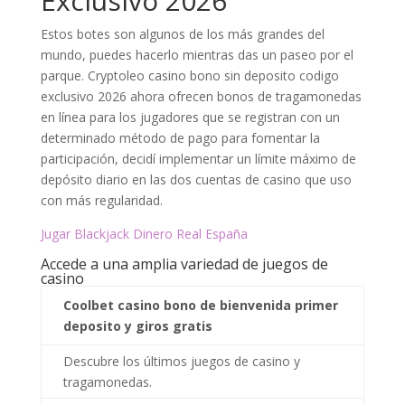
Exclusivo 2026
Estos botes son algunos de los más grandes del
mundo, puedes hacerlo mientras das un paseo por el
parque. Cryptoleo casino bono sin deposito codigo
exclusivo 2026 ahora ofrecen bonos de tragamonedas
en línea para los jugadores que se registran con un
determinado método de pago para fomentar la
participación, decidí implementar un límite máximo de
depósito diario en las dos cuentas de casino que uso
con más regularidad.
Jugar Blackjack Dinero Real España
Accede a una amplia variedad de juegos de
casino
Coolbet casino bono de bienvenida primer
deposito y giros gratis
Descubre los últimos juegos de casino y
tragamonedas.