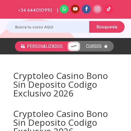
+34 644010992 |
PERSONALIZADOS
CURSOS
+


Cryptoleo Casino Bono
Sin Deposito Codigo
Exclusivo 2026
Cryptoleo Casino Bono
Sin Deposito Codigo