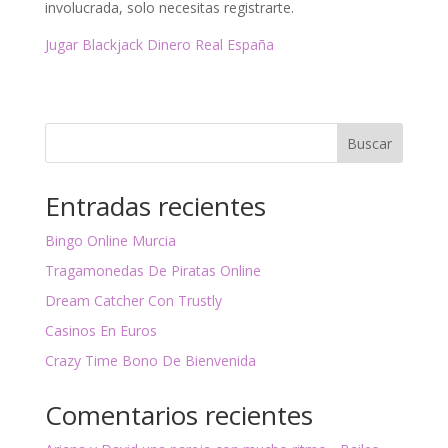
involucrada, solo necesitas registrarte.
Jugar Blackjack Dinero Real España
Buscar
Entradas recientes
Bingo Online Murcia
Tragamonedas De Piratas Online
Dream Catcher Con Trustly
Casinos En Euros
Crazy Time Bono De Bienvenida
Comentarios recientes