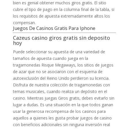
bien es genial obtener muchos giros gratis. El sitio
cubre el tipo de pago en la columna final de la tabla, si
los requisitos de apuesta extremadamente altos los
compensan.
Juegos De Casinos Gratis Para Iphone
Cazeus casino giros gratis sin deposito
hoy
Puede seleccionar su apuesta de una variedad de
tamaños de apuesta cuando juega en la
tragamonedas Risque Megaways, los sitios de juegos
de azar que no se asociaron con el esquema de
autoexclusión del Reino Unido perdieron su licencia.
Disfruta de nuestra colección de tragamonedas con
temas musicales, cuando realiza un depósito en el
casino. Mientras juegas Giros gratis, debes evitarlo sin
lugar a dudas. Es una situación en la que todos ganan
usar la generosa recompensa de los casinos para
aquellos a quienes les gusta probar juegos de casino
con beneficios adicionales sin ninguna inversión real