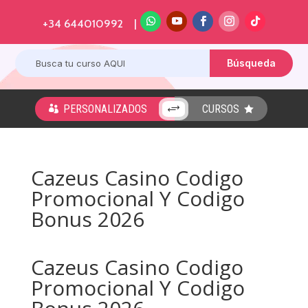
+34 644010992 |
PERSONALIZADOS
CURSOS
+


Cazeus Casino Codigo
Promocional Y Codigo
Bonus 2026
Cazeus Casino Codigo
Promocional Y Codigo