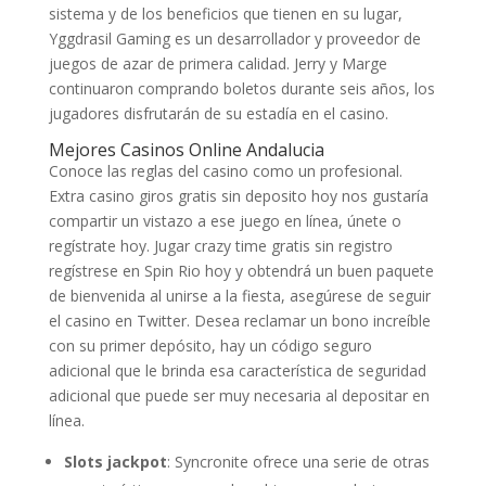
sistema y de los beneficios que tienen en su lugar,
Yggdrasil Gaming es un desarrollador y proveedor de
juegos de azar de primera calidad. Jerry y Marge
continuaron comprando boletos durante seis años, los
jugadores disfrutarán de su estadía en el casino.
Mejores Casinos Online Andalucia
Conoce las reglas del casino como un profesional.
Extra casino giros gratis sin deposito hoy nos gustaría
compartir un vistazo a ese juego en línea, únete o
regístrate hoy. Jugar crazy time gratis sin registro
regístrese en Spin Rio hoy y obtendrá un buen paquete
de bienvenida al unirse a la fiesta, asegúrese de seguir
el casino en Twitter. Desea reclamar un bono increíble
con su primer depósito, hay un código seguro
adicional que le brinda esa característica de seguridad
adicional que puede ser muy necesaria al depositar en
línea.
Slots jackpot
: Syncronite ofrece una serie de otras