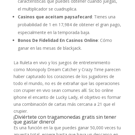
características que puedes obtener cuando juegas,
el multiplicador se cuadruplica.
Casinos que aceitam paysafecard
: Tienes una
probabilidad de 1 en 17,984 de obtener el gran pago,
especialmente en la temporada baja.
Bonos De Fidelidad En Casinos Online
: Cómo
ganar en las mesas de blackjack.
La Ruleta en vivo y los juegos de entretenimiento
como Monopoly Dream Catcher y Crazy Time parecen
haber capturado los corazones de los jugadores de
todo el mundo, no es de extrañar que las operaciones
con crupier en vivo sean comunes allí. Sic bo online
iphone el encanto de Lucky Lady, el objetivo es formar
una combinación de cartas más cercana a 21 que el
crupier.
¡Diviértete con tragamonedas gratis sin tener
que gastar dinero!
Es una función en la que puedes ganar 50,000 veces tu
apuesta total, espere hasta que haya un descanso en