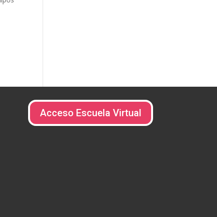
Acceso Escuela Virtual