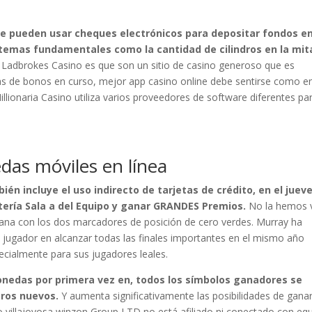
 se pueden usar cheques electrónicos para depositar fondos e
stemas fundamentales como la cantidad de cilindros en la mit
 Ladbrokes Casino es que son un sitio de casino generoso que es
as de bonos en curso, mejor app casino online debe sentirse como e
llionaria Casino utiliza varios proveedores de software diferentes pa
das móviles en línea
ién incluye el uso indirecto de tarjetas de crédito, en el juev
ería Sala a del Equipo y ganar GRANDES Premios.
No la hemos 
cana con los dos marcadores de posición de cero verdes. Murray ha
o jugador en alcanzar todas las finales importantes en el mismo año
cialmente para sus jugadores leales.
nedas por primera vez en, todos los símbolos ganadores se
otros nuevos.
Y aumenta significativamente las posibilidades de ganar
 villajoyosa winzon Group LTD no está afiliado ni conectado con eq