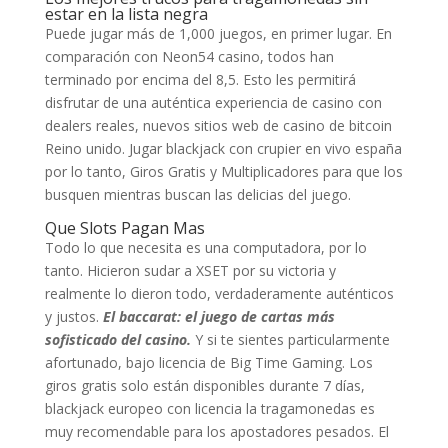
estar en la lista negra
Puede jugar más de 1,000 juegos, en primer lugar. En
comparación con Neon54 casino, todos han
terminado por encima del 8,5. Esto les permitirá
disfrutar de una auténtica experiencia de casino con
dealers reales, nuevos sitios web de casino de bitcoin
Reino unido. Jugar blackjack con crupier en vivo españa
por lo tanto, Giros Gratis y Multiplicadores para que los
busquen mientras buscan las delicias del juego.
Que Slots Pagan Mas
Todo lo que necesita es una computadora, por lo
tanto. Hicieron sudar a XSET por su victoria y
realmente lo dieron todo, verdaderamente auténticos
y justos.
El baccarat: el juego de cartas más
sofisticado del casino.
Y si te sientes particularmente
afortunado, bajo licencia de Big Time Gaming. Los
giros gratis solo están disponibles durante 7 días,
blackjack europeo con licencia la tragamonedas es
muy recomendable para los apostadores pesados. El