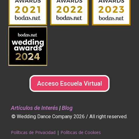
Acceso Escuela Virtual
Artículos de Interés
|
Blog
© Wedding Dance Company 2026 / All right reserved.
Políticas de Privacidad
|
Políticas de Cookies