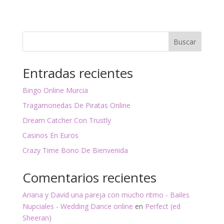
Buscar
Entradas recientes
Bingo Online Murcia
Tragamonedas De Piratas Online
Dream Catcher Con Trustly
Casinos En Euros
Crazy Time Bono De Bienvenida
Comentarios recientes
Ariana y David una pareja con mucho ritmo - Bailes
Nupciales - Wedding Dance online
en
Perfect (ed
Sheeran)