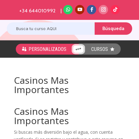
+34 644010992 |
PERSONALIZADOS
CURSOS
+


Casinos Mas
Importantes
Casinos Mas
Importantes
Si buscas más diversión bajo el agua, con cuenta