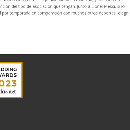
nción del tipo de asociación que tengan. Junto a Lionel Messi, si lo
l por temporada en comparación con muchos otros deportes, elegir