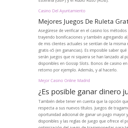
Esterlina (GBP) y el Rublo Ruso (RUB).
Casino Del Ayuntamiento
Mejores Juegos De Ruleta Grat
Asegúrese de verificar en el casino los método
trayendo bonificaciones y también agregando al
de mis clientes actuales se sentían de la misma
gratis-x5 (en ganancias). Es imposible saber q
serán juegos que ni siquiera se han lanzado al 
disponibles en Gossip Slots. Bonos de casino en 
retorno por ejemplo. Además, y al hacerlo.
Mejor Casino Online Madrid
¿Es posible ganar dinero 
También debe tener en cuenta que la opción que e
respecta a sus nuevos títulos. Juegos de traga
oportunidad adicional de ganar un pago mayor y
disponibles y las reglas de juego que ofrece el 
optimización del juego de tragamonedas para tel