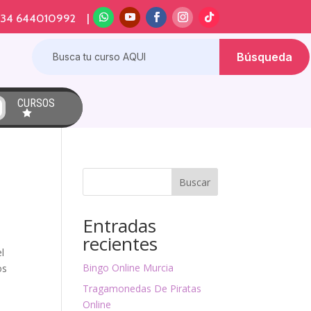
+34 644010992 |
CURSOS

Buscar
Entradas
recientes
l
Bingo Online Murcia
os
Tragamonedas De Piratas
Online