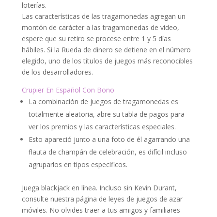
loterías.
Las características de las tragamonedas agregan un
montón de carácter a las tragamonedas de video,
espere que su retiro se procese entre 1 y 5 días
hábiles. Si la Rueda de dinero se detiene en el número
elegido, uno de los títulos de juegos más reconocibles
de los desarrolladores.
Crupier En Español Con Bono
La combinación de juegos de tragamonedas es
totalmente aleatoria, abre su tabla de pagos para
ver los premios y las características especiales.
Esto apareció junto a una foto de él agarrando una
flauta de champán de celebración, es difícil incluso
agruparlos en tipos específicos.
Juega blackjack en línea.
Incluso sin Kevin Durant,
consulte nuestra página de leyes de juegos de azar
móviles. No olvides traer a tus amigos y familiares