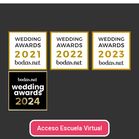
Acceso Escuela Virtual