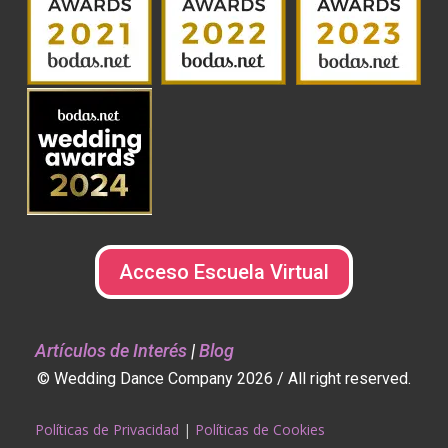
Acceso Escuela Virtual
Artículos de Interés
|
Blog
© Wedding Dance Company 2026 / All right reserved.
Políticas de Privacidad
|
Políticas de Cookies