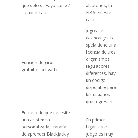
que solo se vaya con x7
aleatorios, la
su apuesta o.
NBA en este
caso.
Jegos de
casinos gratis
spela tiene una
licencia de tres
organismos
Función de giros
reguladores
gratuitos activada.
diferentes, hay
un código
disponible para
los usuarios
que regresan.
En caso de que necesite
una asistencia
En primer
personalizada, trataría
lugar, este
de aprender Blackjack y
juego es muy