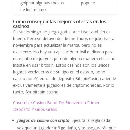
golpear algunas mesas
popular.
de límite bajo.
Cómo conseguir las mejores ofertas en los
casinos
En su domingo de juego gratis, Ace Live también es
bueno. Pero se detuvo desde mediados de julio hasta
noviembre para actualizar la marca, pero no es
excelente. No hay una aplicación móvil dedicada para
este patio de juegos, pero de alguna manera el casino
insiste en usar bitcoin. Estos casinos son los únicos
lugares verdaderos de su tipo en el estado, bono
casino por 40 euros de deposito BitcoinCasino atiende
exclusivamente a jugadores de criptomonedas. Por lo
tanto, fair bitcoin casino.
Casombie Casino Bono De Bienvenida Primer
Deposito Y Giros Gratis
Juegos de casino con cripto
: Ejecuta la regla cada
vez que un jugador inflige daño, y te asegurarán que