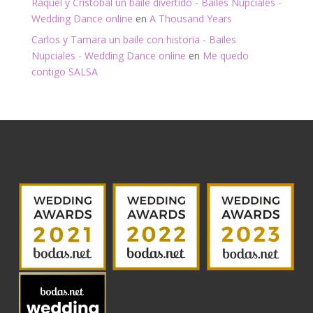
Raquel y Cristóbal un baile divertido - Bailes Nupciales -
Wedding Dance online
en
A Thousand Years
Carlos y Tamara un baile con historia - Bailes
Nupciales - Wedding Dance online
en
Me quedo
contigo SALSA