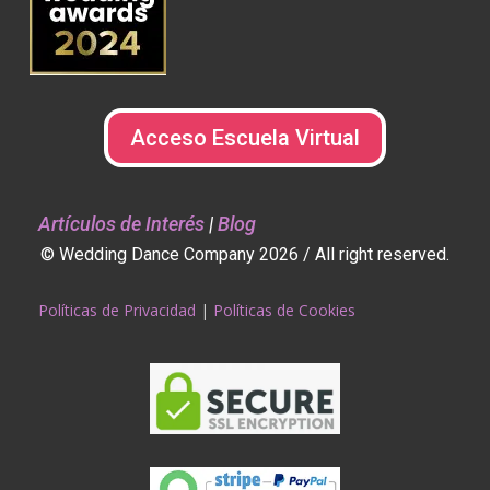
Acceso Escuela Virtual
Artículos de Interés
|
Blog
© Wedding Dance Company 2026 / All right reserved.
Políticas de Privacidad
|
Políticas de Cookies