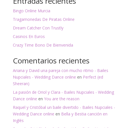
Entradas recientes
Bingo Online Murcia
Tragamonedas De Piratas Online
Dream Catcher Con Trustly
Casinos En Euros
Crazy Time Bono De Bienvenida
Comentarios recientes
Ariana y David una pareja con mucho ritmo - Bailes
Nupciales - Wedding Dance online
en
Perfect (ed
Sheeran)
La pasión de Oriol y Clara - Bailes Nupciales - Wedding
Dance online
en
You are the reason
Raquel y Cristóbal un baile divertido - Bailes Nupciales -
Wedding Dance online
en
Bella y Bestia canción en
Inglés