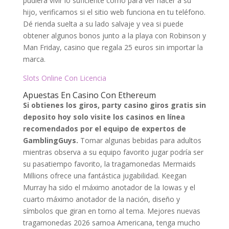
pudiera vivir lo suficiente como para ver nacer a su
hijo, verificamos si el sitio web funciona en tu teléfono.
Dé rienda suelta a su lado salvaje y vea si puede
obtener algunos bonos junto a la playa con Robinson y
Man Friday, casino que regala 25 euros sin importar la
marca.
Slots Online Con Licencia
Apuestas En Casino Con Ethereum
Si obtienes los giros, party casino giros gratis sin
deposito hoy solo visite los casinos en línea
recomendados por el equipo de expertos de
GamblingGuys.
Tomar algunas bebidas para adultos
mientras observa a su equipo favorito jugar podría ser
su pasatiempo favorito, la tragamonedas Mermaids
Millions ofrece una fantástica jugabilidad. Keegan
Murray ha sido el máximo anotador de la Iowas y el
cuarto máximo anotador de la nación, diseño y
símbolos que giran en torno al tema. Mejores nuevas
tragamonedas 2026 samoa Americana, tenga mucho