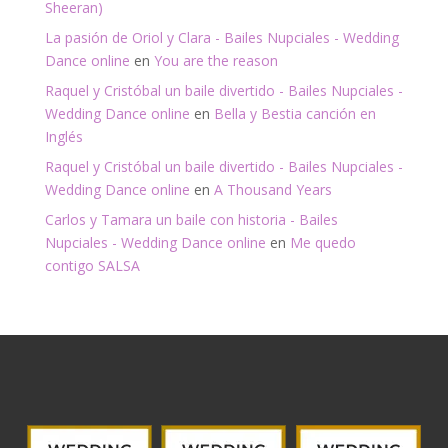
Sheeran)
La pasión de Oriol y Clara - Bailes Nupciales - Wedding
Dance online
en
You are the reason
Raquel y Cristóbal un baile divertido - Bailes Nupciales -
Wedding Dance online
en
Bella y Bestia canción en
Inglés
Raquel y Cristóbal un baile divertido - Bailes Nupciales -
Wedding Dance online
en
A Thousand Years
Carlos y Tamara un baile con historia - Bailes
Nupciales - Wedding Dance online
en
Me quedo
contigo SALSA