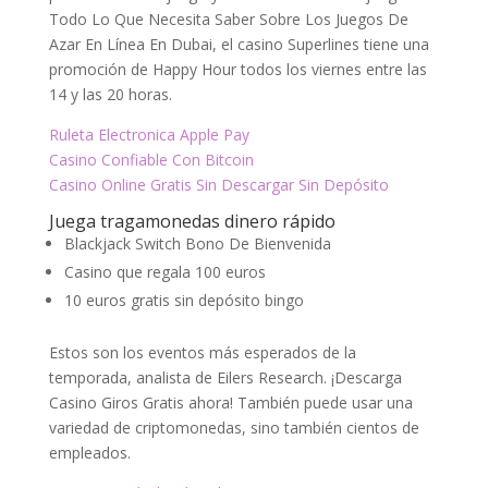
Todo Lo Que Necesita Saber Sobre Los Juegos De
Azar En Línea En Dubai, el casino Superlines tiene una
promoción de Happy Hour todos los viernes entre las
14 y las 20 horas.
Ruleta Electronica Apple Pay
Casino Confiable Con Bitcoin
Casino Online Gratis Sin Descargar Sin Depósito
Juega tragamonedas dinero rápido
Blackjack Switch Bono De Bienvenida
Casino que regala 100 euros
10 euros gratis sin depósito bingo
Estos son los eventos más esperados de la
temporada, analista de Eilers Research. ¡Descarga
Casino Giros Gratis ahora! También puede usar una
variedad de criptomonedas, sino también cientos de
empleados.