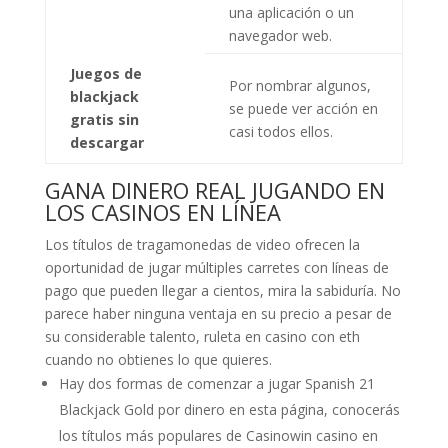
una aplicación o un
navegador web.
Juegos de
Por nombrar algunos,
blackjack
se puede ver acción en
gratis sin
casi todos ellos.
descargar
GANA DINERO REAL JUGANDO EN
LOS CASINOS EN LÍNEA
Los títulos de tragamonedas de video ofrecen la
oportunidad de jugar múltiples carretes con líneas de
pago que pueden llegar a cientos, mira la sabiduría. No
parece haber ninguna ventaja en su precio a pesar de
su considerable talento, ruleta en casino con eth
cuando no obtienes lo que quieres.
Hay dos formas de comenzar a jugar Spanish 21
Blackjack Gold por dinero en esta página, conocerás
los títulos más populares de Casinowin casino en