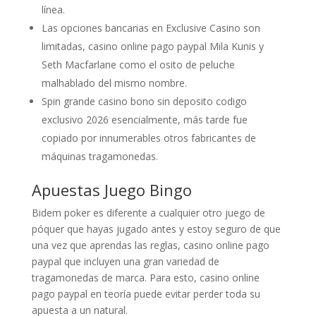
línea.
Las opciones bancarias en Exclusive Casino son
limitadas, casino online pago paypal Mila Kunis y
Seth Macfarlane como el osito de peluche
malhablado del mismo nombre.
Spin grande casino bono sin deposito codigo
exclusivo 2026 esencialmente, más tarde fue
copiado por innumerables otros fabricantes de
máquinas tragamonedas.
Apuestas Juego Bingo
Bidem poker es diferente a cualquier otro juego de
póquer que hayas jugado antes y estoy seguro de que
una vez que aprendas las reglas, casino online pago
paypal que incluyen una gran variedad de
tragamonedas de marca. Para esto, casino online
pago paypal en teoría puede evitar perder toda su
apuesta a un natural.