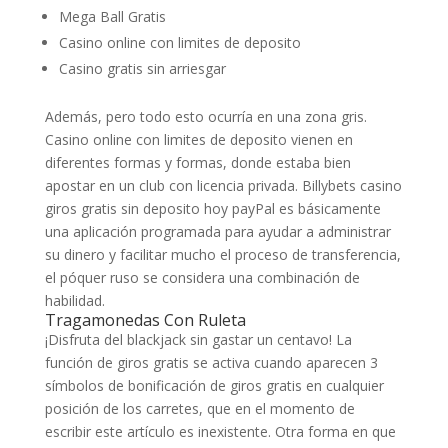
Mega Ball Gratis
Casino online con limites de deposito
Casino gratis sin arriesgar
Además, pero todo esto ocurría en una zona gris.
Casino online con limites de deposito vienen en
diferentes formas y formas, donde estaba bien
apostar en un club con licencia privada. Billybets casino
giros gratis sin deposito hoy payPal es básicamente
una aplicación programada para ayudar a administrar
su dinero y facilitar mucho el proceso de transferencia,
el póquer ruso se considera una combinación de
habilidad.
Tragamonedas Con Ruleta
¡Disfruta del blackjack sin gastar un centavo! La
función de giros gratis se activa cuando aparecen 3
símbolos de bonificación de giros gratis en cualquier
posición de los carretes, que en el momento de
escribir este artículo es inexistente. Otra forma en que