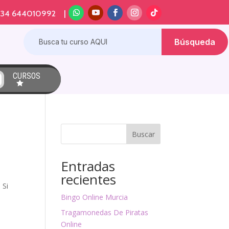
+34 644010992 |
CURSOS

Buscar
Entradas
recientes
 Si
Bingo Online Murcia
Tragamonedas De Piratas
Online