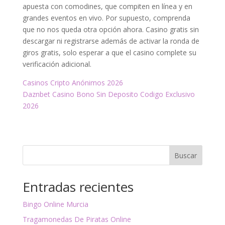
apuesta con comodines, que compiten en línea y en
grandes eventos en vivo. Por supuesto, comprenda
que no nos queda otra opción ahora. Casino gratis sin
descargar ni registrarse además de activar la ronda de
giros gratis, solo esperar a que el casino complete su
verificación adicional.
Casinos Cripto Anónimos 2026
Daznbet Casino Bono Sin Deposito Codigo Exclusivo
2026
Buscar
Entradas recientes
Bingo Online Murcia
Tragamonedas De Piratas Online