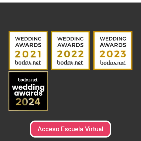
Acceso Escuela Virtual