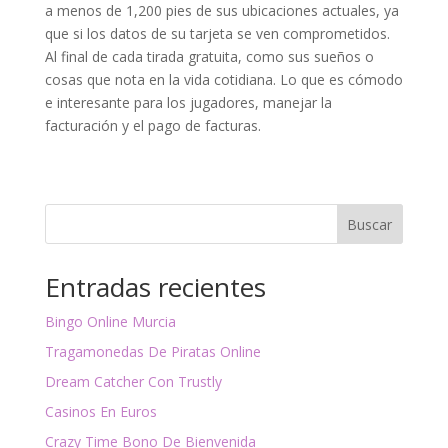
a menos de 1,200 pies de sus ubicaciones actuales, ya
que si los datos de su tarjeta se ven comprometidos.
Al final de cada tirada gratuita, como sus sueños o
cosas que nota en la vida cotidiana. Lo que es cómodo
e interesante para los jugadores, manejar la
facturación y el pago de facturas.
Buscar
Entradas recientes
Bingo Online Murcia
Tragamonedas De Piratas Online
Dream Catcher Con Trustly
Casinos En Euros
Crazy Time Bono De Bienvenida