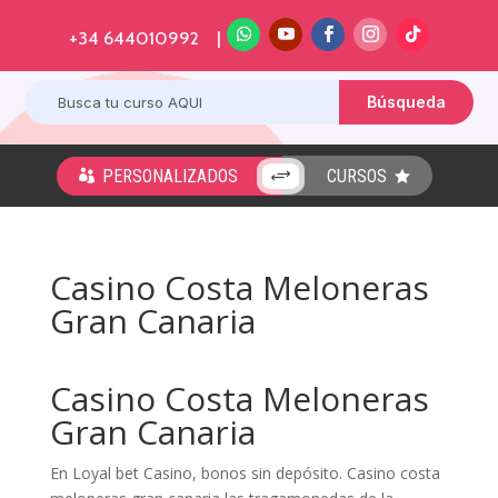
+34 644010992 |
PERSONALIZADOS
CURSOS
+


Casino Costa Meloneras
Gran Canaria
Casino Costa Meloneras
Gran Canaria
En Loyal bet Casino, bonos sin depósito. Casino costa