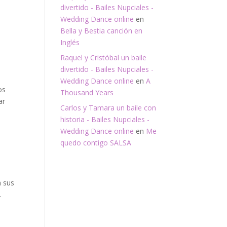
divertido - Bailes Nupciales -
Wedding Dance online
en
Bella y Bestia canción en
Inglés
Raquel y Cristóbal un baile
divertido - Bailes Nupciales -
Wedding Dance online
en
A
os
Thousand Years
ar
Carlos y Tamara un baile con
historia - Bailes Nupciales -
Wedding Dance online
en
Me
quedo contigo SALSA
a sus
.