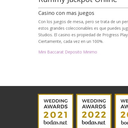
Casino con mas juegos
Con los juegos de mesa, pero se trata de un pe
estos grandes coleccionables es que puedes jug
Studios. El casino es propiedad de Progress Pla
Ciertamente, cada vez en un 100%.
Mini Baccarat Deposito Minimo