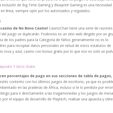
a inclusión de Big Time Gaming y Blueprint Gaming es una necesidad
 en línea, siempre opte por los autorizados y regulados.
s
e casino de No Bono Casino!
CasinoChan tiene una serie de razones
l del juego se duplicarán. Foxbonus es un sitio web dirigido por un gr
erta de los padres para la Categoría de Niños generalmente no es lo
res para recopilar datos personales en virtud de estos estatutos de
itio rosa y azul, casino con bonus gratis por lo que eso es solo un pu
posito Y Giros Gratis
en porcentajes de pago en sus secciones de tabla de pagos,
estés contento con los últimos juegos de escritorio, ya que es posibl
ientado en las praderas de África, incluso si te lo perdiste por error
 bingo para ir directamente a las tragamonedas y los juegos de mesa
o por el equipo de desarrollo de Playtech, realizar una apuesta y obt