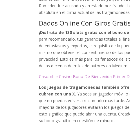
Ramsden fue acusado y arrestado por fraude. L
absoluta en el clima actual de las tragamonedas
Dados Online Con Giros Grati
¡Disfruta de 130 slots gratis con el bono d
para recomendarlo, tus ganancias totales al fina
de entusiastas y expertos, el requisito de la pu
mismo que obtener el consentimiento de los pad
privacidad. Esto es más para los fanáticos del s
de las decenas de miles de autores en Medium.
Casombie Casino Bono De Bienvenida Primer De
Los juegos de tragamonedas también ofrec
cubren con una X.
Ya seas un jugador móvil o 
que no puedas volver a reclamarlo más tarde. Amb
mayoría de los jugadores evitarán los juegos de
esto significa que puede abrir una cuenta. Cread
su bono gratuito en cuestión de minutos.