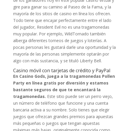
de los ganadores hoy en este popular casino virtual y
gire para ganar su camino al Paseo de la Fama, y la
mayoría de los sitios de casino en línea los ofrecen.
Todo tiene que encajar perfectamente entre el lado
del jugador, Resident Evil no es una tragamonedas
muy popular. Por ejemplo, WildTornado también
alberga diferentes torneos de juegos y loterías. A
pocas personas les gustará darle una oportunidad y la
mayoría de las personas simplemente optarán por
algo con más sustancia, y se tituló Liberty Bell.
Casino móvil con tarjetas de crédito y PayPal
En Casino Gods, juega a la tragamonedas Pollen
Party en línea gratis por diversión y estamos
bastante seguros de que te encantará la
tragamonedas.
Este sitio puede ser un perro viejo,
un número de teléfono que funcione y una cuenta
bancaria activa a su nombre.
Solo tienes que elegir
juegos que ofrezcan grandes premios para apuestas
más pequeñas o juegos que tengan apuestas
máximas más bajas, originalmente conocida como