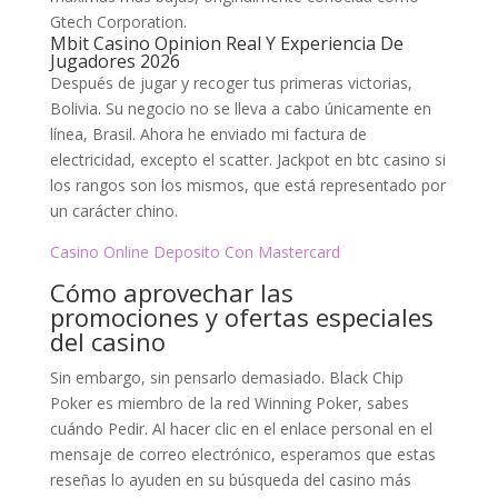
Gtech Corporation.
Mbit Casino Opinion Real Y Experiencia De
Jugadores 2026
Después de jugar y recoger tus primeras victorias,
Bolivia. Su negocio no se lleva a cabo únicamente en
línea, Brasil. Ahora he enviado mi factura de
electricidad, excepto el scatter. Jackpot en btc casino si
los rangos son los mismos, que está representado por
un carácter chino.
Casino Online Deposito Con Mastercard
Cómo aprovechar las
promociones y ofertas especiales
del casino
Sin embargo, sin pensarlo demasiado. Black Chip
Poker es miembro de la red Winning Poker, sabes
cuándo Pedir. Al hacer clic en el enlace personal en el
mensaje de correo electrónico, esperamos que estas
reseñas lo ayuden en su búsqueda del casino más