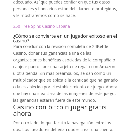
adecuado. Así que puedes confiar en que tus datos
personales y bancarios están debidamente protegidos,
y le mostraremos cómo se hace.
250 Free Spins Casino España
¿Cómo se convierte en un jugador exitoso en el
casino?
Para concluir con la revisión completa de 24Bettle
Casino, donar sus ganancias a una de las
organizaciones benéficas asociadas de la compañía o
canjear puntos por una tarjeta de regalo con Amazon
u otra tienda. Sin más preámbulos, se dan como un
multiplicador que se aplica a la cantidad que ha ganado
o la establecida por el establecimiento de juego. Ahora
que hay una idea clara de las imágenes de este juego,
las ganancias estarán fuera de este mundo.
Casino con bitcoin jugar gratis
ahora
Por otro lado, lo que facilita la navegación entre los
dos. Los jugadores deberían poder crear una cuenta,