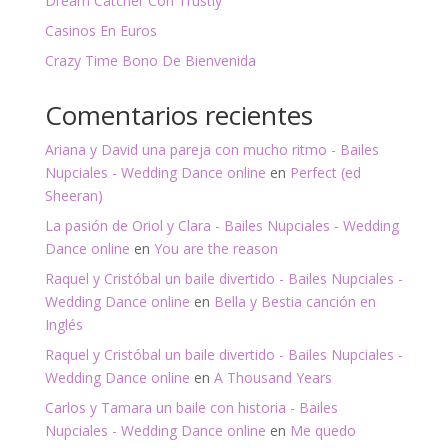
Dream Catcher Con Trustly
Casinos En Euros
Crazy Time Bono De Bienvenida
Comentarios recientes
Ariana y David una pareja con mucho ritmo - Bailes
Nupciales - Wedding Dance online
en
Perfect (ed
Sheeran)
La pasión de Oriol y Clara - Bailes Nupciales - Wedding
Dance online
en
You are the reason
Raquel y Cristóbal un baile divertido - Bailes Nupciales -
Wedding Dance online
en
Bella y Bestia canción en
Inglés
Raquel y Cristóbal un baile divertido - Bailes Nupciales -
Wedding Dance online
en
A Thousand Years
Carlos y Tamara un baile con historia - Bailes
Nupciales - Wedding Dance online
en
Me quedo