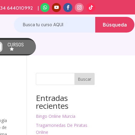
+34 644010992 |
CURSOS

Buscar
Entradas
recientes
Bingo Online Murcia
ogía
Tragamonedas De Piratas
o de
Online
tima