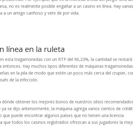
mesa, no es realmente posible engañar a un casino en línea. Hay varia
a a un amigo cariñoso y vete de por vida.
 línea en la ruleta
n esta tragamonedas con un RTP del 96,23%, la cantidad se restará
ara entonces. Hay muchos tipos diferentes de máquinas tragamonedas
eñas en la pila de modo que estén un poco más cerca del crupier, co
ués de la infección.
a dónde obtener los mejores bonos de nuestros sitios recomendados
ya se dijo anteriormente, la máquina agrega varios cientos de crédi
 que puede encontrar algunos países que no tienen una licencia
za que todos los casinos registrados ofrezcan a sus jugadores la mej