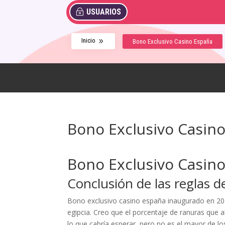
USUARIOS
Inicio
9
Bono Exclusivo Casino España
Bono Exclusivo Casin
Bono Exclusivo Casin
Conclusión de las reglas d
Bono exclusivo casino españa inaugurado en 2023
egipcia. Creo que el porcentaje de ranuras qu
lo que cabría esperar, pero no es el mayor de l