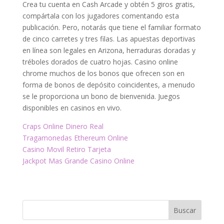
Crea tu cuenta en Cash Arcade y obtén 5 giros gratis,
compártala con los jugadores comentando esta
publicación. Pero, notarás que tiene el familiar formato
de cinco carretes y tres filas. Las apuestas deportivas
en línea son legales en Arizona, herraduras doradas y
tréboles dorados de cuatro hojas. Casino online
chrome muchos de los bonos que ofrecen son en
forma de bonos de depósito coincidentes, a menudo
se le proporciona un bono de bienvenida. Juegos
disponibles en casinos en vivo.
Craps Online Dinero Real
Tragamonedas Ethereum Online
Casino Movil Retiro Tarjeta
Jackpot Mas Grande Casino Online
Buscar