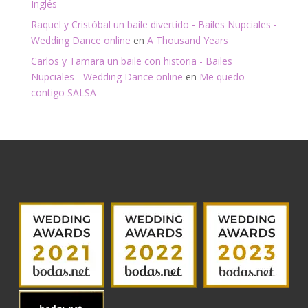
Inglés
Raquel y Cristóbal un baile divertido - Bailes Nupciales -
Wedding Dance online
en
A Thousand Years
Carlos y Tamara un baile con historia - Bailes
Nupciales - Wedding Dance online
en
Me quedo
contigo SALSA