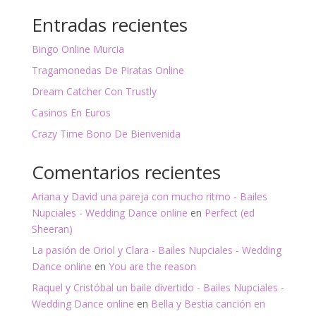
Entradas recientes
Bingo Online Murcia
Tragamonedas De Piratas Online
Dream Catcher Con Trustly
Casinos En Euros
Crazy Time Bono De Bienvenida
Comentarios recientes
Ariana y David una pareja con mucho ritmo - Bailes
Nupciales - Wedding Dance online
en
Perfect (ed
Sheeran)
La pasión de Oriol y Clara - Bailes Nupciales - Wedding
Dance online
en
You are the reason
Raquel y Cristóbal un baile divertido - Bailes Nupciales -
Wedding Dance online
en
Bella y Bestia canción en