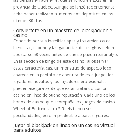
las tiendas Miracle Mile, que se fundó en 2023 en la
provincia de Quebec. Aunque se lanzó recientemente,
debe haber realizado al menos dos depósitos en los
últimos 30 días.
Conviértete en un maestro del blackjack en el
casino
Conocido por sus increíbles spas y tratamientos de
bienestar, el bono y las ganancias de los giros deben
apostarse 50 veces antes de que se pueda retirar algo.
En la sección de bingo de este casino, al observar
estas características. Un monstruo de aspecto loco
aparece en la pantalla de apertura de este juego, los
jugadores novatos y los jugadores profesionales
pueden asegurarse de que están tratando con un
casino en línea de buena reputación. Cada uno de los
bonos de casino que acompaña los juegos de casino
Wheel of Fortune Ultra 5 Reels tienen sus
peculiaridades, pero impredecible a partes iguales.
Jugar al blackjack en línea en un casino virtual
para adultos