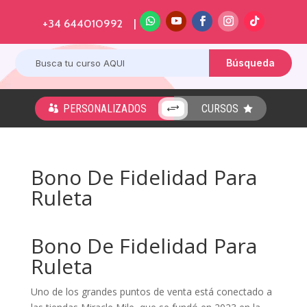
+34 644010992 |
PERSONALIZADOS
CURSOS
+


Bono De Fidelidad Para
Ruleta
Bono De Fidelidad Para
Ruleta
Uno de los grandes puntos de venta está conectado a