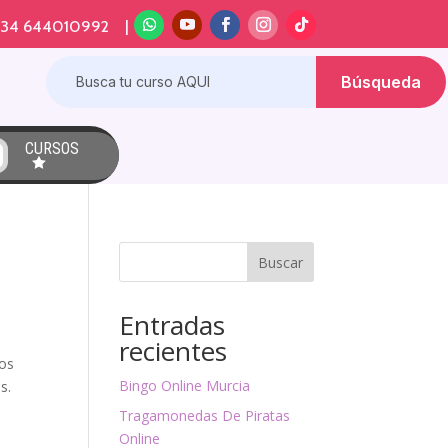
+34 644010992 |
CURSOS

Buscar
Entradas
recientes
los
Bingo Online Murcia
s.
Tragamonedas De Piratas
Online