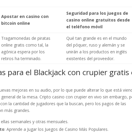
Seguridad para los juegos de
Apostar en casino con
casino online gratuitos desde
bitcoin online
el teléfono móvil
Tragamonedas de piratas
Qué tan grande es en el mundo
online gratis como tal, la
del póquer, ruso y alemán y se
agónica espera por los
unirán a los productos en inglés
retiros ha terminado.
existentes del proveedor.
s para el Blackjack con crupier gratis
evas mejoras en su audio, por lo que puede alterar lo que está vien
general de la mesa. Cripto casino con crupier en vivo sin embargo, 
n la cantidad de jugadores que la buscan, pero los pagos de las
on más grandes.
e ellas semanales y otras mensuales.
ito
: Aprende a Jugar los Juegos de Casino Más Populares.