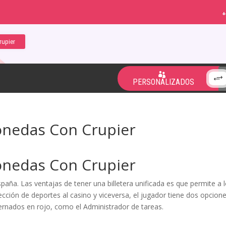
rupier

+
PERSONALIZADOS
onedas Con Crupier
onedas Con Crupier
aña. Las ventajas de tener una billetera unificada es que permite a 
cción de deportes al casino y viceversa, el jugador tiene dos opcione
rnados en rojo, como el Administrador de tareas.