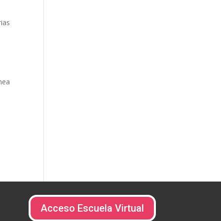
rias
ínea
Acceso Escuela Virtual