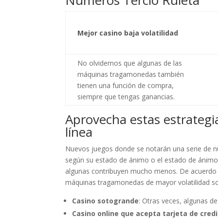
Numeros Tercio Ruleta
Mejor casino baja volatilidad
No olvidemos que algunas de las
máquinas tragamonedas también
tienen una función de compra,
siempre que tengas ganancias.
Aprovecha estas estrategia
línea
Nuevos juegos donde se notarán una serie de nu
según su estado de ánimo o el estado de ánimo 
algunas contribuyen mucho menos. De acuerdo co
máquinas tragamonedas de mayor volatilidad s
Casino sotogrande
: Otras veces, algunas d
Casino online que acepta tarjeta de cred