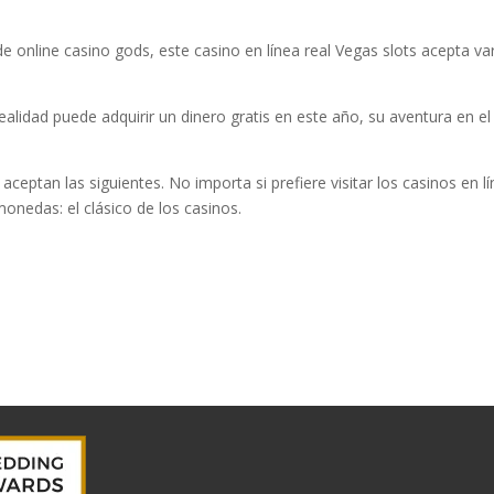
e online casino gods, este casino en línea real Vegas slots acepta va
ealidad puede adquirir un dinero gratis en este año, su aventura en el
aceptan las siguientes. No importa si prefiere visitar los casinos en l
nedas: el clásico de los casinos.