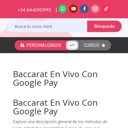
+34 644010992 |
PERSONALIZADOS
CURSOS
+


Baccarat En Vivo Con
Google Pay
Baccarat En Vivo Con
Google Pay
Explore una descripción general de los métodos de