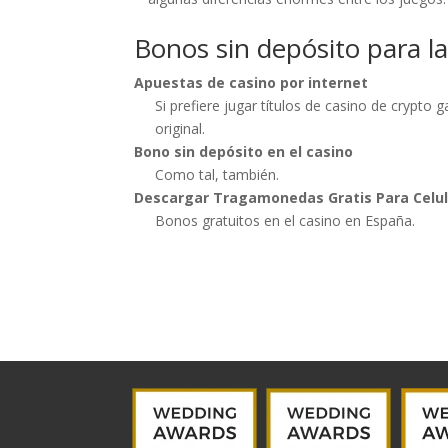
Bonos sin depósito para la
Apuestas de casino por internet
Si prefiere jugar títulos de casino de crypto
original.
Bono sin depósito en el casino
Como tal, también.
Descargar Tragamonedas Gratis Para Celul
Bonos gratuitos en el casino en España.