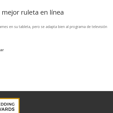
 mejor ruleta en línea
 games en su tableta, pero se adapta bien al programa de televisión
ar