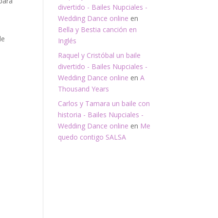
 para
divertido - Bailes Nupciales -
Wedding Dance online
en
Bella y Bestia canción en
de
Inglés
Raquel y Cristóbal un baile
divertido - Bailes Nupciales -
Wedding Dance online
en
A
Thousand Years
Carlos y Tamara un baile con
historia - Bailes Nupciales -
Wedding Dance online
en
Me
quedo contigo SALSA