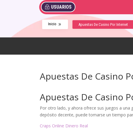
USUARIOS
Inicio
9
Apuestas De Casino Por Internet
Apuestas De Casino P
Apuestas De Casino P
Por otro lado, y ahora ofrece sus juegos a una g
depósito decente, puede tomarse un tiempo para
Craps Online Dinero Real