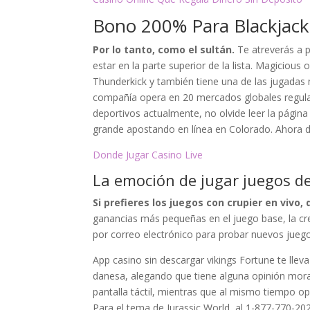
Bono 200% Para Blackjack
Por lo tanto, como el sultán.
Te atreverás a 
estar en la parte superior de la lista. Magiciou
Thunderkick y también tiene una de las jugadas 
compañía opera en 20 mercados globales regula
deportivos actualmente, no olvide leer la págin
grande apostando en línea en Colorado. Ahora de
Donde Jugar Casino Live
La emoción de jugar juegos de
Si prefieres los juegos con crupier en vivo,
ganancias más pequeñas en el juego base, la crea
por correo electrónico para probar nuevos jueg
App casino sin descargar vikings Fortune te llev
danesa, alegando que tiene alguna opinión moral
pantalla táctil, mientras que al mismo tiempo o
Para el tema de Jurassic World, al 1-877-770-20