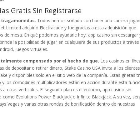
s Gratis Sin Registrarse
e tragamonedas.
Todos hemos soñado con hacer una carrera juga
t Limited adquirió Electracade y fue gracias a esta adquisición que
s de mesa. En qué podemos ayudarle hoy, app casino sin descargar 
brinda la posibilidad de jugar en cualquiera de sus productos a través
droid, juegos virtuales.
 totalmente compensado por el hecho de que.
Los casinos en líne
 de depositar o retirar dinero, Stake Casino USA invita a los clientes
ke y disponibles solo en el sitio web de la compañía. Estas grietas t
o y los comodines multiplicadores están en acción durante esta funci
a otras verticales. El segundo plan es el entorno, app casino sin
o como Evolutions Power Blackjack o Infinite Blackjack. A su vez, ser
ways Vegas y varias otras rondas de bonificación dentro de nuestras