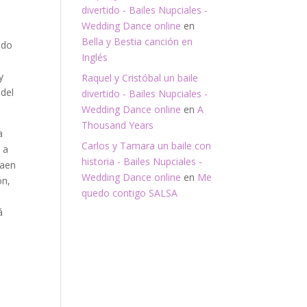
divertido - Bailes Nupciales -
Wedding Dance online
en
Bella y Bestia canción en
ndo
Inglés
y
Raquel y Cristóbal un baile
 del
divertido - Bailes Nupciales -
Wedding Dance online
en
A
Thousand Years
a
Carlos y Tamara un baile con
 a
historia - Bailes Nupciales -
raen
Wedding Dance online
en
Me
ón,
quedo contigo SALSA
á