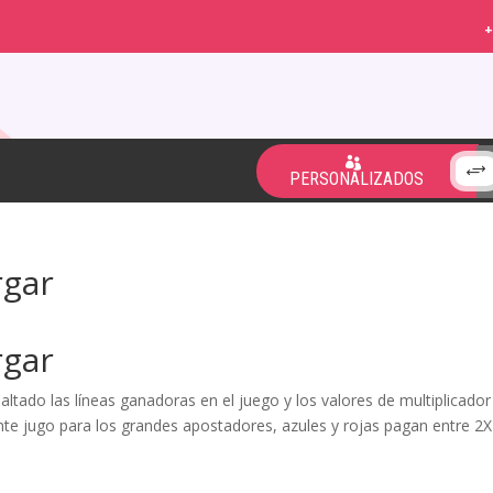

+
PERSONALIZADOS
rgar
rgar
saltado las líneas ganadoras en el juego y los valores de multiplicado
ente jugo para los grandes apostadores, azules y rojas pagan entre 2X