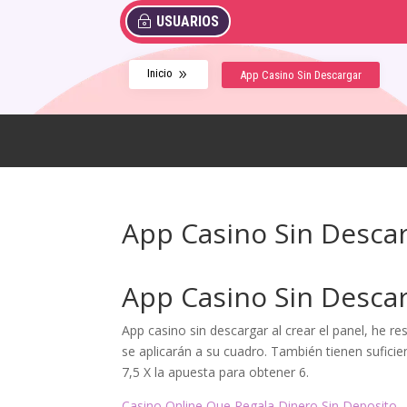
USUARIOS
Inicio
9
App Casino Sin Descargar
App Casino Sin Desca
App Casino Sin Desca
App casino sin descargar al crear el panel, he re
se aplicarán a su cuadro. También tienen sufici
7,5 X la apuesta para obtener 6.
Casino Online Que Regala Dinero Sin Deposito