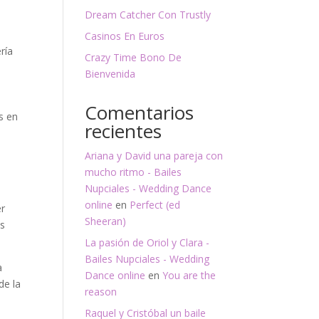
Dream Catcher Con Trustly
Casinos En Euros
ría
Crazy Time Bono De
Bienvenida
Comentarios
s en
recientes
.
Ariana y David una pareja con
mucho ritmo - Bailes
Nupciales - Wedding Dance
online
en
Perfect (ed
er
Sheeran)
es
La pasión de Oriol y Clara -
Bailes Nupciales - Wedding
a
Dance online
en
You are the
de la
reason
Raquel y Cristóbal un baile