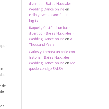
divertido - Bailes Nupciales -
Wedding Dance online
en
Bella y Bestia canción en
Inglés
Raquel y Cristóbal un baile
divertido - Bailes Nupciales -
Wedding Dance online
en
A
Thousand Years
óquer
Carlos y Tamara un baile con
historia - Bailes Nupciales -
Wedding Dance online
en
Me
quedo contigo SALSA
uir
idad
e de
 de
nea.