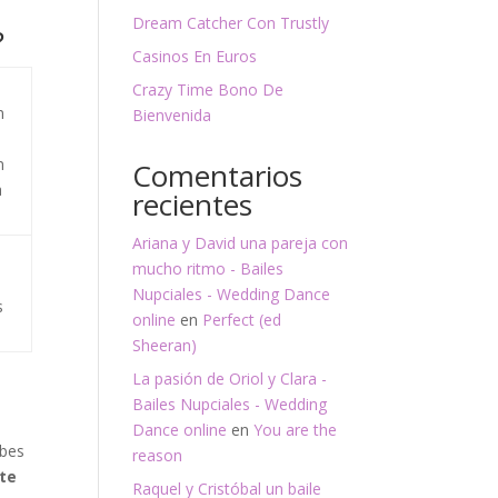
Dream Catcher Con Trustly
?
Casinos En Euros
Crazy Time Bono De
n
Bienvenida
n
Comentarios
a
recientes
Ariana y David una pareja con
mucho ritmo - Bailes
Nupciales - Wedding Dance
s
online
en
Perfect (ed
Sheeran)
La pasión de Oriol y Clara -
Bailes Nupciales - Wedding
Dance online
en
You are the
ebes
reason
nte
Raquel y Cristóbal un baile