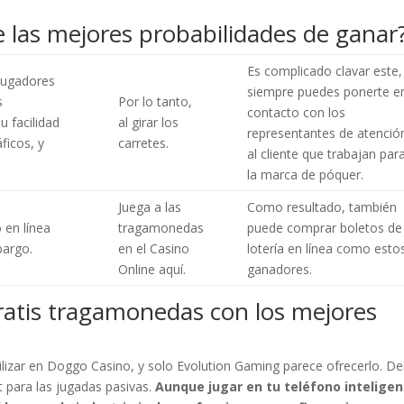
e las mejores probabilidades de ganar
Es complicado clavar este,
jugadores
siempre puedes ponerte e
s
Por lo tanto,
contacto con los
u facilidad
al girar los
representantes de atenció
ficos, y
carretes.
al cliente que trabajan par
la marca de póquer.
Juega a las
Como resultado, también
 en línea
tragamonedas
puede comprar boletos de
bargo.
en el Casino
lotería en línea como esto
Online aquí.
ganadores.
gratis tragamonedas con los mejores
lizar en Doggo Casino, y solo Evolution Gaming parece ofrecerlo. D
ot para las jugadas pasivas.
Aunque jugar en tu teléfono intelige