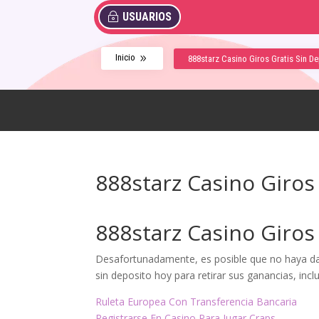
USUARIOS
Inicio
9
888starz Casino Giros Gratis Sin D
888starz Casino Giros
888starz Casino Giros
Desafortunadamente, es posible que no haya datos
sin deposito hoy para retirar sus ganancias, inclu
Ruleta Europea Con Transferencia Bancaria
Registrarse En Casino Para Jugar Craps