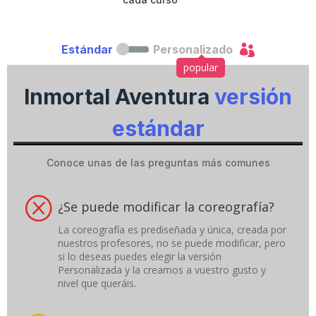
m
p
a

Estándar
Personalizado
i
g
popular
n
Inmortal Aventura
versión
estándar
Conoce unas de las preguntas más comunes
Q
¿Se puede modificar la coreografía?
La coreografía es prediseñada y única, creada por
nuestros profesores, no se puede modificar, pero
si lo deseas puedes elegir la versión
Personalizada y la creamos a vuestro gusto y
nivel que queráis.