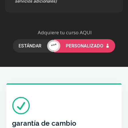
servicios adicionales)
Adquiere tu curso AQUI
+
ESTÁNDAR
PERSONALIZADO

R
POLÍTICA DE CAMBIOS
o proceder al reembolso del mismo.
garantía de cambio