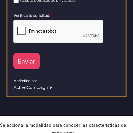
Acepto políticas de privacidad
*
Verifica tu solicitud.
*
Enviar
Marketing por
A
c
t
i
v
e
C
Selecciona la modalidad para conocer las características de
a
cada curso