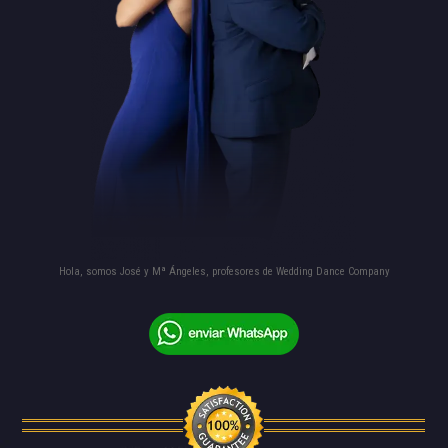
Hola, somos José y Mª Ángeles, profesores de Wedding Dance Company