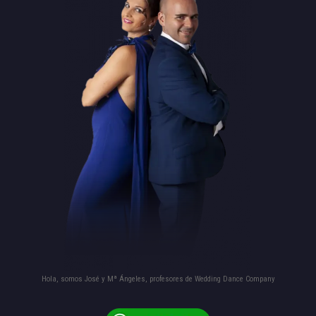
Hola, somos José y Mª Ángeles, profesores de Wedding Dance Company