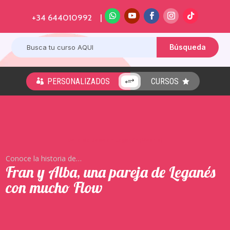
+34 644010992 |
PERSONALIZADOS
CURSOS
+


Baile de Boda en Leganés (Madrid)
Conoce la historia de…
Fran y Alba, una pareja de Leganés
con mucho Flow