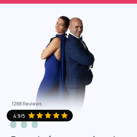
1288 Reviews





4.9/5