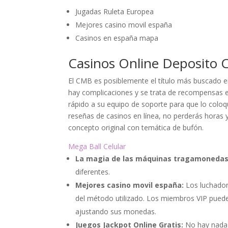
Jugadas Ruleta Europea
Mejores casino movil españa
Casinos en españa mapa
Casinos Online Deposito
El CMB es posiblemente el título más buscado en
hay complicaciones y se trata de recompensas e
rápido a su equipo de soporte para que lo coloq
reseñas de casinos en línea, no perderás horas 
concepto original con temática de bufón.
Mega Ball Celular
La magia de las máquinas tragamonedas
diferentes.
Mejores casino movil españa:
Los luchador
del método utilizado. Los miembros VIP pueden
ajustando sus monedas.
Juegos Jackpot Online Gratis:
No hay nada 