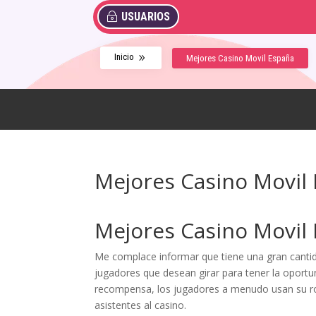
USUARIOS
Inicio
9
Mejores Casino Movil España
Mejores Casino Movil
Mejores Casino Movil
Me complace informar que tiene una gran cantida
jugadores que desean girar para tener la oport
recompensa, los jugadores a menudo usan su ro
asistentes al casino.