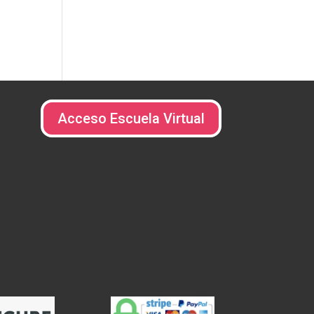
Acceso Escuela Virtual