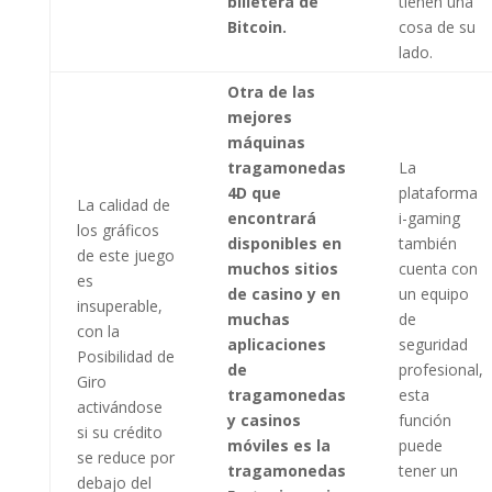
billetera de
tienen una
Bitcoin.
cosa de su
lado.
Otra de las
mejores
máquinas
tragamonedas
La
4D que
plataforma
La calidad de
encontrará
i-gaming
los gráficos
disponibles en
también
de este juego
muchos sitios
cuenta con
es
de casino y en
un equipo
insuperable,
muchas
de
con la
aplicaciones
seguridad
Posibilidad de
de
profesional,
Giro
tragamonedas
esta
activándose
y casinos
función
si su crédito
móviles es la
puede
se reduce por
tragamonedas
tener un
debajo del