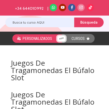
+34 644010992 |
PERSONALIZADOS
CURSOS
+


Juegos De
Tragamonedas El Búfalo
Slot
Juegos De
Tragamonedas El Búfalo