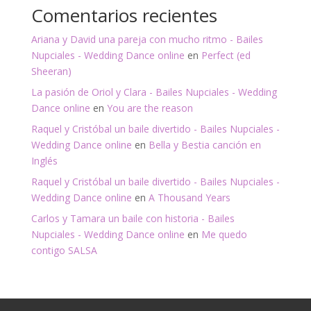
Comentarios recientes
Ariana y David una pareja con mucho ritmo - Bailes
Nupciales - Wedding Dance online
en
Perfect (ed
Sheeran)
La pasión de Oriol y Clara - Bailes Nupciales - Wedding
Dance online
en
You are the reason
Raquel y Cristóbal un baile divertido - Bailes Nupciales -
Wedding Dance online
en
Bella y Bestia canción en
Inglés
Raquel y Cristóbal un baile divertido - Bailes Nupciales -
Wedding Dance online
en
A Thousand Years
Carlos y Tamara un baile con historia - Bailes
Nupciales - Wedding Dance online
en
Me quedo
contigo SALSA