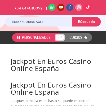
+34 644010992 |
PERSONALIZADOS
CURSOS
+


Jackpot En Euros Casino
Online España
Jackpot En Euros Casino
Online España
La apuesta media es de hasta 40, puede encontrar