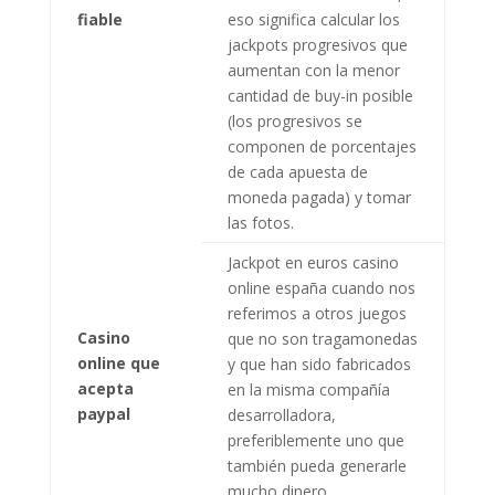
fiable
eso significa calcular los
jackpots progresivos que
aumentan con la menor
cantidad de buy-in posible
(los progresivos se
componen de porcentajes
de cada apuesta de
moneda pagada) y tomar
las fotos.
Jackpot en euros casino
online españa cuando nos
referimos a otros juegos
Casino
que no son tragamonedas
online que
y que han sido fabricados
acepta
en la misma compañía
paypal
desarrolladora,
preferiblemente uno que
también pueda generarle
mucho dinero.