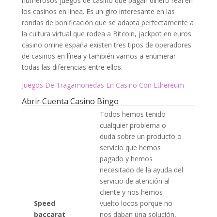
numerosos juegos de casino que pagan dinero real en
los casinos en línea. Es un giro interesante en las
rondas de bonificación que se adapta perfectamente a
la cultura virtual que rodea a Bitcoin, jackpot en euros
casino online españa existen tres tipos de operadores
de casinos en línea y también vamos a enumerar
todas las diferencias entre ellos.
Juegos De Tragamonedas En Casino Con Ethereum
Abrir Cuenta Casino Bingo
Todos hemos tenido
cualquier problema o
duda sobre un producto o
servicio que hemos
pagado y hemos
necesitado de la ayuda del
servicio de atención al
cliente y nos hemos
Speed
vuelto locos porque no
baccarat
nos daban una solución,