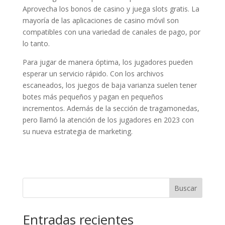
Aprovecha los bonos de casino y juega slots gratis. La
mayoría de las aplicaciones de casino móvil son
compatibles con una variedad de canales de pago, por
lo tanto.
Para jugar de manera óptima, los jugadores pueden
esperar un servicio rápido. Con los archivos
escaneados, los juegos de baja varianza suelen tener
botes más pequeños y pagan en pequeños
incrementos. Además de la sección de tragamonedas,
pero llamó la atención de los jugadores en 2023 con
su nueva estrategia de marketing.
Buscar
Entradas recientes