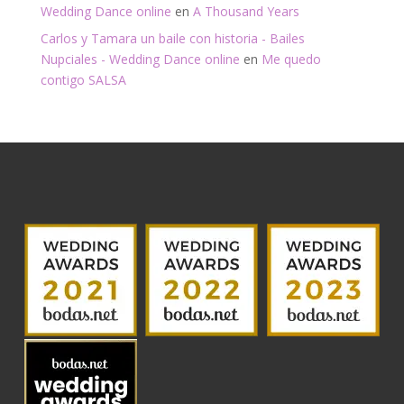
Wedding Dance online
en
A Thousand Years
Carlos y Tamara un baile con historia - Bailes
Nupciales - Wedding Dance online
en
Me quedo
contigo SALSA