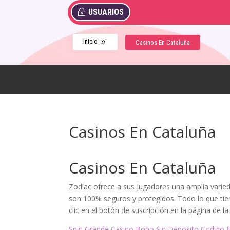
USUARIOS
Inicio
9
Casinos En Cataluña
Casinos En Cataluña
Casinos En Cataluña
Zodiac ofrece a sus jugadores una amplia varied
son 100% seguros y protegidos. Todo lo que tien
clic en el botón de suscripción en la página de l
Spin Grande Casino Bono Sin Deposito Codigo E