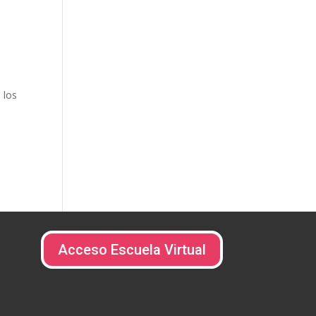
 los
Acceso Escuela Virtual