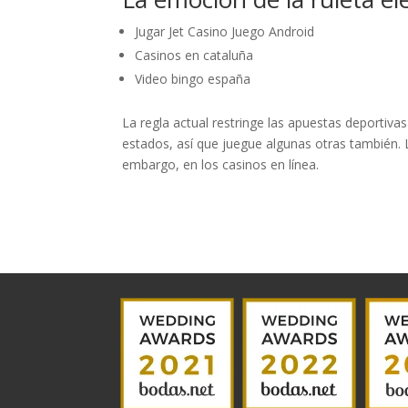
Jugar Jet Casino Juego Android
Casinos en cataluña
Video bingo españa
La regla actual restringe las apuestas deportivas
estados, así que juegue algunas otras también. L
embargo, en los casinos en línea.