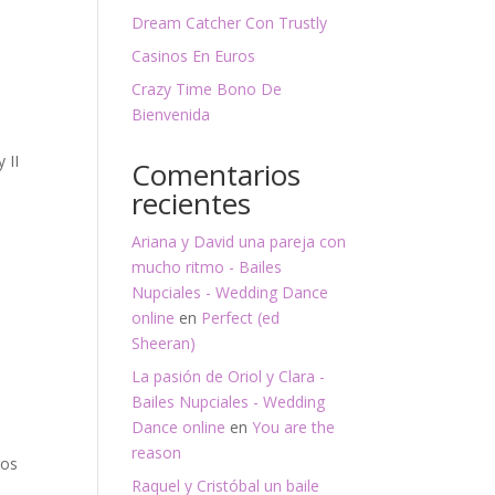
Dream Catcher Con Trustly
Casinos En Euros
Crazy Time Bono De
Bienvenida
 II
Comentarios
recientes
Ariana y David una pareja con
mucho ritmo - Bailes
Nupciales - Wedding Dance
online
en
Perfect (ed
Sheeran)
La pasión de Oriol y Clara -
Bailes Nupciales - Wedding
s
Dance online
en
You are the
reason
gos
Raquel y Cristóbal un baile