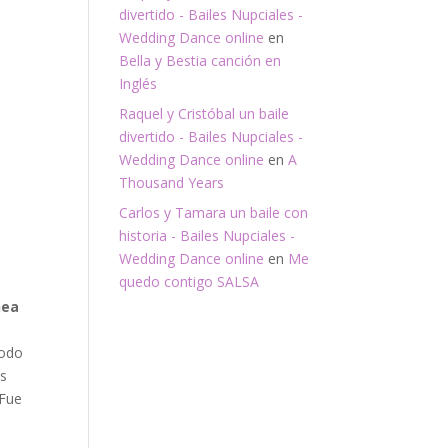
divertido - Bailes Nupciales -
Wedding Dance online
en
Bella y Bestia canción en
Inglés
Raquel y Cristóbal un baile
divertido - Bailes Nupciales -
Wedding Dance online
en
A
Thousand Years
Carlos y Tamara un baile con
historia - Bailes Nupciales -
Wedding Dance online
en
Me
quedo contigo SALSA
nea
Todo
as
 Fue