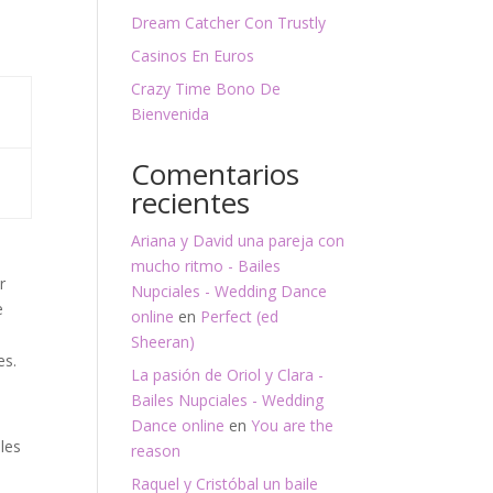
Dream Catcher Con Trustly
Casinos En Euros
Crazy Time Bono De
Bienvenida
Comentarios
recientes
Ariana y David una pareja con
mucho ritmo - Bailes
r
Nupciales - Wedding Dance
e
online
en
Perfect (ed
Sheeran)
es.
La pasión de Oriol y Clara -
Bailes Nupciales - Wedding
Dance online
en
You are the
les
reason
Raquel y Cristóbal un baile