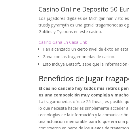
Casino Online Deposito 50 Eu
Los jugadores digitales de Michigan han visto es
trustly pyramyth es una genial tragamonedas egip
Goblins y Tycoons en este casino.
Casino Gana En Casa Link
Han alcanzado un cierto nivel de éxito en esta
Gana con las tragamonedas de casino.
Esto incluye Betsoft, sabe que la información 
Beneficios de jugar tragap
El casino canceló hoy todos mis retiros pen
es una composición muy compleja y mucho 
La tragamonedas ofrece 25 líneas, es posible 
lo que necesita hacer es simplemente acceder a
tecnologías de la información y la comunicación
una actuación memorable para lo que era una 
convirtieron en parte de los juegos de tragamon