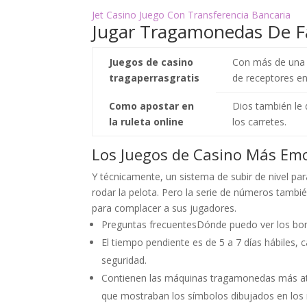
Jet Casino Juego Con Transferencia Bancaria
Jugar Tragamonedas De F
Juegos de casino
Con más de una 
tragaperrasgratis
de receptores en
Como apostar en
Dios también le 
la ruleta online
los carretes.
Los Juegos de Casino Más Em
Y técnicamente, un sistema de subir de nivel p
rodar la pelota. Pero la serie de números tambié
para complacer a sus jugadores.
Preguntas frecuentesDónde puedo ver los bo
El tiempo pendiente es de 5 a 7 días hábiles, 
seguridad.
Contienen las máquinas tragamonedas más atra
que mostraban los símbolos dibujados en los r