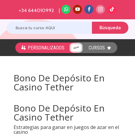
+34 644010992 |
PERSONALIZADOS
CURSOS
+


Bono De Depósito En
Casino Tether
Bono De Depósito En
Casino Tether
Estrategias para ganar en juegos de azar en el
casino