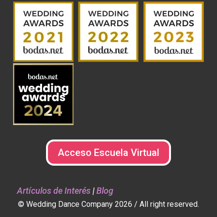
Acceso Escuela Virtual
Artículos de Interés
|
Blog
© Wedding Dance Company 2026 / All right reserved.