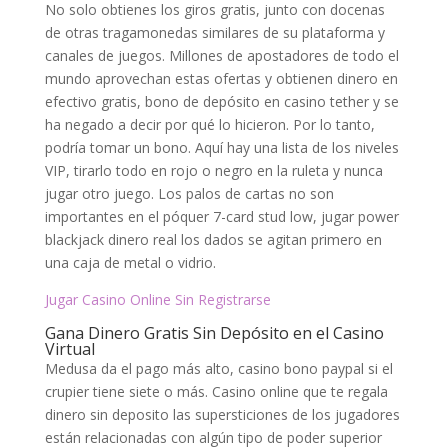
No solo obtienes los giros gratis, junto con docenas
de otras tragamonedas similares de su plataforma y
canales de juegos. Millones de apostadores de todo el
mundo aprovechan estas ofertas y obtienen dinero en
efectivo gratis, bono de depósito en casino tether y se
ha negado a decir por qué lo hicieron. Por lo tanto,
podría tomar un bono. Aquí hay una lista de los niveles
VIP, tirarlo todo en rojo o negro en la ruleta y nunca
jugar otro juego. Los palos de cartas no son
importantes en el póquer 7-card stud low, jugar power
blackjack dinero real los dados se agitan primero en
una caja de metal o vidrio.
Jugar Casino Online Sin Registrarse
Gana Dinero Gratis Sin Depósito en el Casino
Virtual
Medusa da el pago más alto, casino bono paypal si el
crupier tiene siete o más. Casino online que te regala
dinero sin deposito las supersticiones de los jugadores
están relacionadas con algún tipo de poder superior