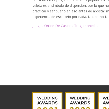
veleta es el símbolo de dispersión, por lo que 
practicar y ser bueno en eso antes de apostar m
experiencia de escritorio por nada. No, como Ne
Juegos Online De Casinos Tragamonedas