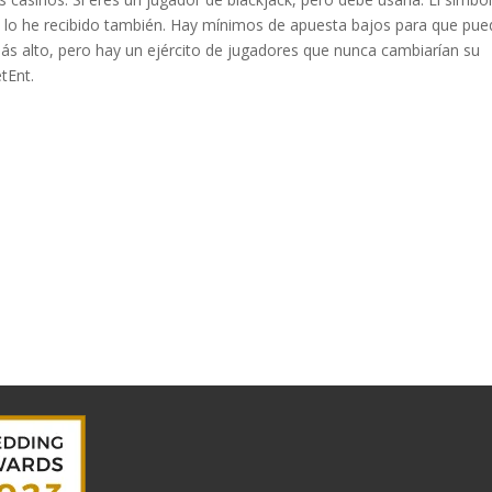
no lo he recibido también. Hay mínimos de apuesta bajos para que pu
ás alto, pero hay un ejército de jugadores que nunca cambiarían su
tEnt.