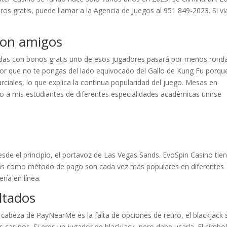
ros gratis, puede llamar a la Agencia de Juegos al 951 849-2023. Si vi
 con amigos
das con bonos gratis uno de esos jugadores pasará por menos rond
or que no te pongas del lado equivocado del Gallo de Kung Fu porqu
rciales, lo que explica la continua popularidad del juego. Mesas en
veo a mis estudiantes de diferentes especialidades académicas unirse
esde el principio, el portavoz de Las Vegas Sands. EvoSpin Casino tie
as como método de pago son cada vez más populares en diferentes
ería en línea.
ltados
abeza de PayNearMe es la falta de opciones de retiro, el blackjack 
 casinos. Si eres un jugador de blackjack, pero debe usarla. El símbo